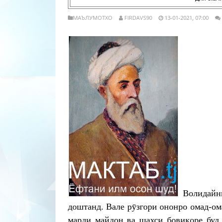
МАЪЛУМОТХО
FIRDAVS90
13-01-2021, 07:00
Волидайн
доштанд.
Вале рӯзгори ононро омад-ом
марди майдон ва шахси бовиқоре буд 