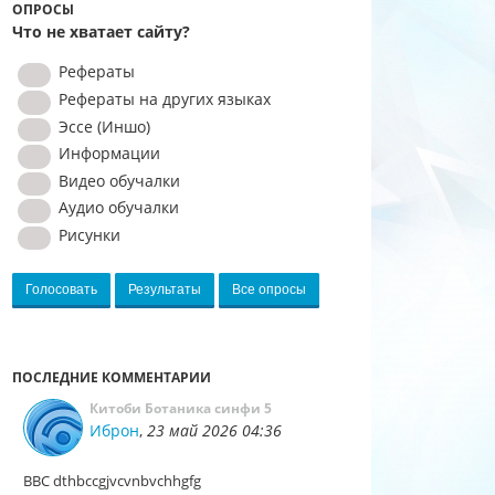
ОПРОСЫ
Что не хватает сайту?
Рефераты
Рефераты на других языках
Эссе (Иншо)
Информации
Видео обучалки
Аудио обучалки
Рисунки
Голосовать
Результаты
Все опросы
ПОСЛЕДНИЕ КОММЕНТАРИИ
Китоби Ботаника синфи 5
Иброн
,
23 май 2026 04:36
BBC dthbccgjvcvnbvchhgfg