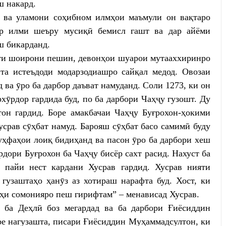
 накард.
ва уламони соҳибном илмҳои маъмули он вақтаро
ар илми шеъру мусиқӣ бемисл гашт ва дар айёми
ш бикарданд.
иёти шоирони пешин, девонҳои шуарои мутааххиринро
та истеъдоди модарзодиашро сайқал медод. Овозаи
ва ӯро ба дарбор даъват намуданд. Соли 1273, ки он
рхӯрдор гардида буд, по ба дарбори Чаҳҷу гузошт. Ду
тон гардид. Боре амакбачаи Чаҳҷу Буғрохон-ҳокими
срав сӯҳбат намуд. Барояш сӯҳбат басо самимӣ буду
уҳфаҳои лоиқ бидиҳанд ва пасон ӯро ба дарбори хеш
дори Буғрохон ба Чаҳҷу бисёр сахт расид. Нахуст ба
 пайи нест кардани Хусрав гардид. Хусрав нияти
 гузаштаҳо ҳанӯз аз хотираш нарафта буд. Хост, ки
ҳи сомонияро пеш гирифтам” – менависад Хусрав.
 ба Деҳлӣ боз мегардад ва ба дарбори Ғиёсиддин
ере нагузашта, писари Ғиёсиддин Муҳаммадсултон, ки