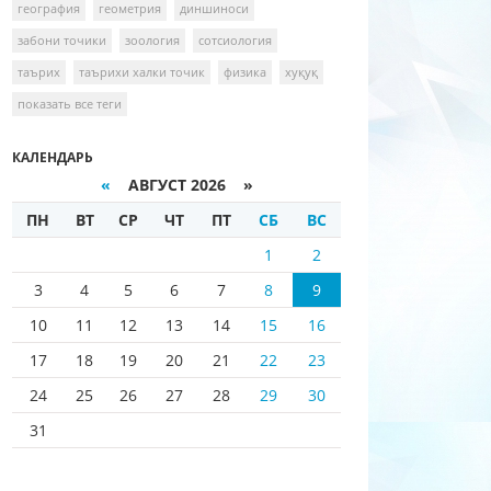
география
геометрия
диншиноси
забони точики
зоология
сотсиология
таърих
таърихи халки точик
физика
хуқуқ
показать все теги
КАЛЕНДАРЬ
«
АВГУСТ 2026 »
ПН
ВТ
СР
ЧТ
ПТ
СБ
ВС
1
2
3
4
5
6
7
8
9
10
11
12
13
14
15
16
17
18
19
20
21
22
23
24
25
26
27
28
29
30
31