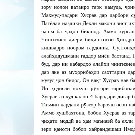
зору нолон ватанро тарк намуда, ҷо
Маҳмуд-падари Хусрав дар дарбори с
Патёлаи наздики Деҳлӣ макони зист их
чашм ба ҷаҳон бикшод. Аммо хурсан
Чингизиён диёри биҳиштосои Ҳиндро н
кишварро ноором гардонид. Султонҳо
алайҳидушмани ғаддор миён бастанд. 
буд, дар ин набардҳо алайҳи чингизиё
дар яке аз муҳорибаҳои сахттарин д
муғул ҷон бидод. Он вақт Хусрав нав ба
Ин ҳодисаи нохуш рӯзгори ғарибонаи
Хусрав аз худ калон 4 бародари дигар
Таъмин кардани рӯзгор барояш осон на
Аммо хушбахтона, бобои Хусрав аз та
ҷиҳати моддӣ ва ҳам маънавӣ ба аҳли 
зери қаноти бобои хайрандешаш Имод