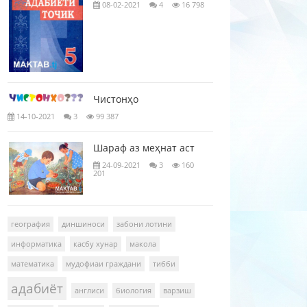
08-02-2021
4
16 798
Чистонҳо
14-10-2021
3
99 387
Шараф аз меҳнат аст
24-09-2021
3
160
201
география
диншиноси
забони лотини
информатика
касбу хунар
макола
математика
мудофиаи граждани
тибби
адабиёт
англиси
биология
варзиш