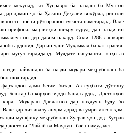
тимос мекунад, ки Хусравро ба наздаш ба Мултон
ва дар ҳамин ҷо ба Ҳасани Деҳлавӣ вохӯрда, риштаи
авоно то поёни рӯзгорашон гусаста намегардад. Вале
аю орифона, маҷлисҳои шеъру суруд, дар назди ин
ммадсултон дер давом накард. Соли 1286 лашкари
ароб гардонид. Дар ин ҷанг Муҳаммад ба қатл расид.
ари муғул гардиданд. Муддате нагузашта, онҳо аз
а назди пайвандон ба назди модари меҳрубонаш ба
убон шод гардид.
фарзандон дами беғам бизад. Аз суҳбати дӯстону
уд. Бештар ба корҳои эҷодӣ банд гардид. Достонҳои
 кард. Модараш Давлатноз дар паҳлуяш буду бо
Вале ҳар чиз авалу анҷом дорад ва умри инсон ҳам.
арзанди мушфиқу меҳрубонаш Хусрав ҷон дод. Хусрав
 дар достони “Лайлӣ ва Маҷнун” баён намудааст.