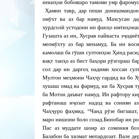
некиҳои бобояшро тамоми умр фаромуш
Ҳамин тавр, дар пеши донишмандон 
омӯхт ва аз бар намуд. Махсусан д
хурдсолӣ устодони ин фанҳо имтиҳона
Гузашта аз ин, Хусрав пайваста эҷод
меомӯхту аз бар менамуд. Ба ин воси
камолаш ба гӯши султонҳои Ҳинд расид 
вақт танҳо аз бист баҳори рӯзгораш ба
сол дар ин даргоҳ надими хоссаи сул
Мултон меҳмони Чаҳҷу гардид ва бо Ху
хушаш омад ва фармуд, ки ба Хусрав т
ба Мотон даъват намуд. Ин рафтору кир
рафтанаш иҷозат надод ва сониян аз
Чаҳҷуро фаҳмид. “Чанд рӯзе бигзашт,
маро нишони боло созад.Бинобар ин ро
Пас аз муддате шоир аз сомония боз
Балабон ба хизмат мепардозат. Вале д