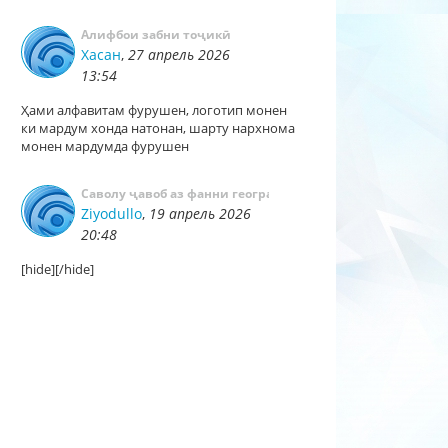
Алифбои забни тоҷикӣ
Хасан
,
27 апрель 2026
13:54
Ҳами алфавитам фурушен, логотип монен
ки мардум хонда натонан, шарту нархнома
монен мардумда фурушен
Cаволу ҷавоб аз фанни география
Ziyodullo
,
19 апрель 2026
20:48
[hide][/hide]