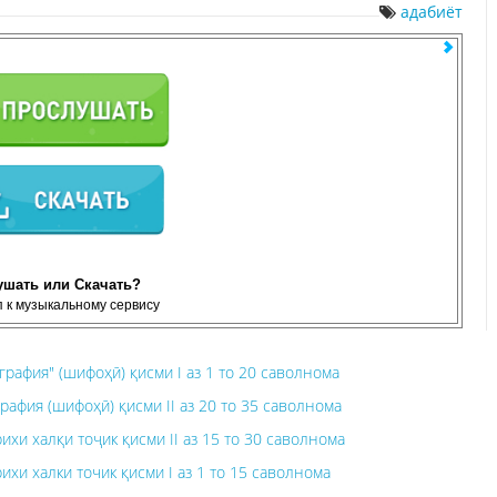
адабиёт
ушать или Скачать?
 к музыкальному сервису
рафия" (шифоҳӣ) қисми I аз 1 то 20 саволнома
афия (шифоҳӣ) қисми II аз 20 то 35 саволнома
хи халқи тоҷик қисми II аз 15 то 30 саволнома
хи халки точик қисми I аз 1 то 15 саволнома