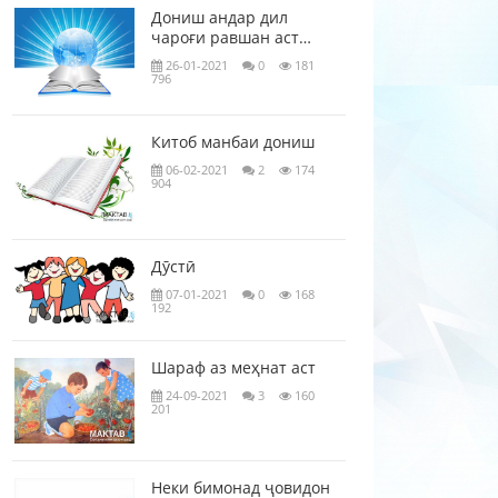
Дониш андар дил
чароғи равшан аст…
26-01-2021
0
181
796
Китоб манбаи дониш
06-02-2021
2
174
904
Дӯстӣ
07-01-2021
0
168
192
Шараф аз меҳнат аст
24-09-2021
3
160
201
Неки бимонад ҷовидон