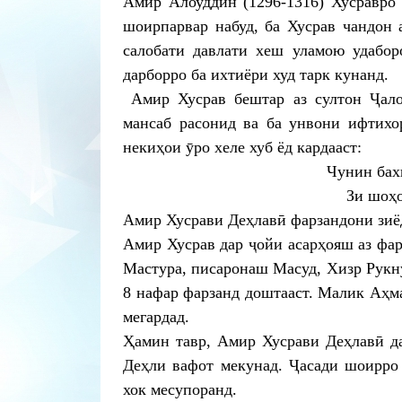
Амир Алоуддин (1296-1316) Хусравро 
шоирпарвар набуд, ба Хусрав чандон 
салобати давлати хеш уламою удаборо
дарборро ба ихтиёри худ тарк кунанд.
Амир Хусрав бештар аз султон Ҷало
мансаб расонид ва ба унвони ифтихо
некиҳои ӯро хеле хуб ёд кардааст:
Чунин бах
Зи шоҳ
Амир Хусрави Деҳлавӣ фарзандони зиё
Амир Хусрав дар ҷойи асарҳояш аз фар
Мастура, писаронаш Масуд, Хизр Рукн
8 нафар фарзанд доштааст. Малик Аҳм
мегардад.
Ҳамин тавр, Амир Хусрави Деҳлавӣ да
Деҳли вафот мекунад. Ҷасади шоирро
хок месупоранд.