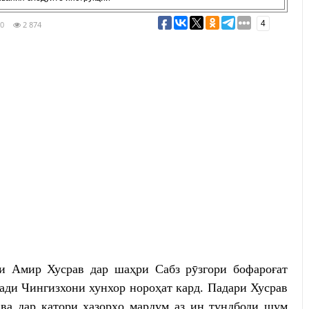
4
0
2 874
и Амир Хусрав дар шаҳри Сабз рӯзгори бофароғат
ади Чингизхони хунхор нороҳат кард. Падари Хусрав
ва дар қатори ҳазорҳо мардум аз ин тундбоди шум