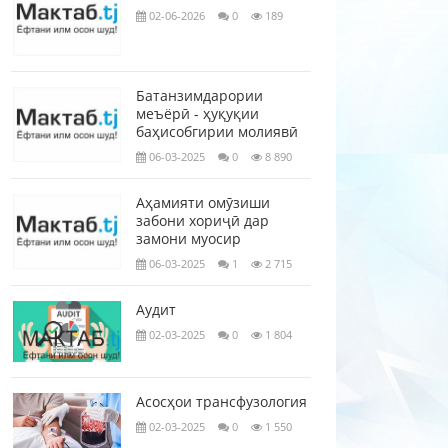
02-06-2026
0
189
Батанзимдарории
меъёрӣ - ҳуқуқии
баҳисобгирии молиявӣ
06-03-2025
0
8 890
Аҳамияти омӯзиши
забони хориҷӣ дар
замони муосир
06-03-2025
1
2 715
Аудит
02-03-2025
0
1 804
Асосҳои трансфузология
02-03-2025
0
1 550