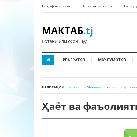
Саҳифаи аввал
Харитаи сомона
Гуфтуг
МАКТАБ
.tj
Ёфтани илм осон шуд!
РЕФЕРАТҲО
МАЪЛУМОТҲО
НАВИГАЦИЯ:
Maktab.tj
»
Маълумотхо
» Ҳаёт ва фаъоли
Ҳаёт ва фаъолият