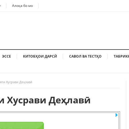
у
Алоқа бо мо
ЭССЕ
КИТОБҲОИ ДАРСӢ
САВОЛ ВА ТЕСТҲО
ТАБРИК
яти Хусрави Деҳлавӣ
и Хусрави Деҳлавӣ