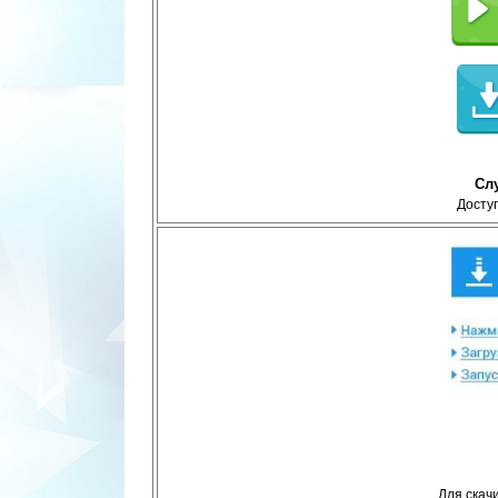
Сл
Доступ
Для скач