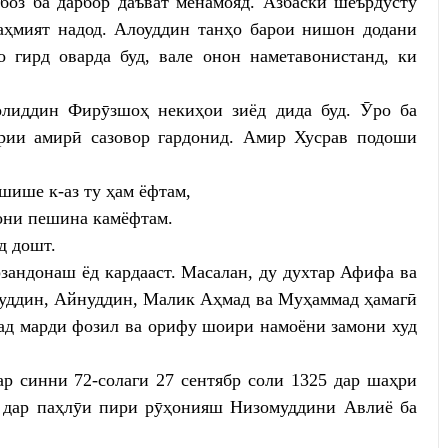
боз ба дарбор даъват менамояд. Азбаски шеърдӯсту
аҳмият надод. Алоуддин танҳо барои нишон додани
 гирд оварда буд, вале онон наметавонистанд, ки
лиддин Фирӯзшоҳ некиҳои зиёд дида буд. Ӯро ба
рии амирӣ сазовор гардонид. Амир Хусрав подоши
шише к-аз ту ҳам ёфтам,
они пешина камёфтам.
д дошт.
зандонаш ёд кардааст. Масалан, ду духтар Афифа ва
уддин, Айнуддин, Малик Аҳмад ва Муҳаммад ҳамагӣ
ад марди фозил ва орифу шоири намоёни замони худ
р синни 72-солаги 27 сентябр соли 1325 дар шаҳри
 дар паҳлӯи пири рӯҳонияш Низомуддини Авлиё ба