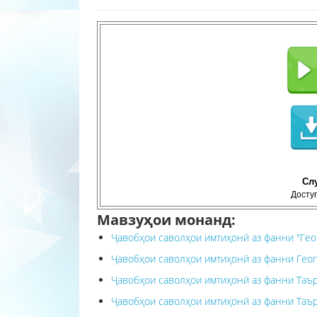
Сл
Доступ
Мавзуҳои монанд:
Ҷавобҳои саволҳои имтиҳонӣ аз фанни "Геог
Ҷавобҳои саволҳои имтиҳонӣ аз фанни Геогр
Ҷавобҳои саволҳои имтиҳонӣ аз фанни Таъри
Ҷавобҳои саволҳои имтиҳонӣ аз фанни Таъри