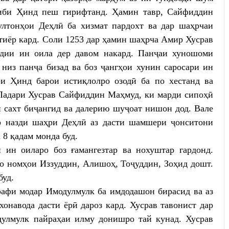
ниби Ҳинд пеш гирифтанд. Ҳамин тавр, Сайфиддин
ултонҳои Деҳлӣ ба хизмат пардохт ва дар шаҳрчаи
тиёр кард. Соли 1253 дар ҳамин шаҳрча Амир Хусрав
дии ин оила дер давом накард. Панҷаи хуношоми
из панҷа бизад ва боз ҷангҳои хунин саросари ин
и Ҳинд барои истиқлолро озодӣ ба по хестанд ва
Падари Хусрав Сайфиддин Маҳмуд, ки марди сипоҳӣ
н сахт биҷангид ва далерию шуҷоат нишон дод. Вале
ар назди шаҳри Деҳлӣ аз дасти шамшери ҷонситони
 8 қадам монда буд.
 ин оиларо боз ғамангезтар ва нохуштар гардонд.
 бо номҳои Иззуддин, Алишоҳ, Тоҷуддин, Зоҳид дошт.
буд.
рафи модар Имодулмулк ба имдодашон бирасид ва аз
хонавода дасти ёрӣ дароз кард. Хусрав тавонист дар
улмулк пайраҳаи илму донишро тай кунад. Хусрав