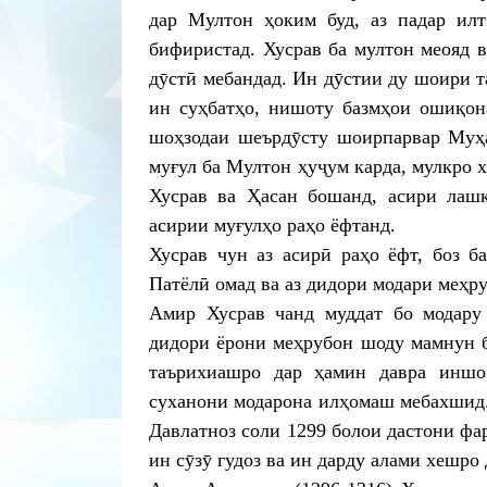
дар Мултон ҳоким буд, аз падар ил
бифиристад. Хусрав ба мултон меояд 
дӯстӣ мебандад. Ин дӯстии ду шоири т
ин суҳбатҳо, нишоту базмҳои ошиқон
шоҳзодаи шеърдӯсту шоирпарвар Муҳа
муғул ба Мултон ҳуҷум карда, мулкро х
Хусрав ва Ҳасан бошанд, асири лашк
асирии муғулҳо раҳо ёфтанд.
Хусрав чун аз асирӣ раҳо ёфт, боз б
Патёлӣ омад ва аз дидори модари меҳр
Амир Хусрав чанд муддат бо модару 
дидори ёрони меҳрубон шоду мамнун б
таърихиашро дар ҳамин давра иншо
суханони модарона илҳомаш мебахшид. 
Давлатноз соли 1299 болои дастони ф
ин сӯзӯ гудоз ва ин дарду алами хешро