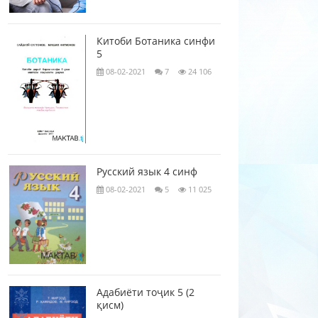
Китоби Ботаника синфи
5
08-02-2021
7
24 106
Русский язык 4 синф
08-02-2021
5
11 025
Адабиёти тоҷик 5 (2
қисм)