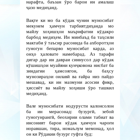
нарафта, баъзан ӯро барои ин амалаш
ҷазо медиҳанд.
Вақте ки мо ба кӯдак чунин муносибат
мекунем ҳамчун тарбиятдиҳанда мо
майлу хоҳишҳои маърифатии кӯдакро
барбод медиҳем. Ин минбаъд ба таҳсили
мактаби ӯ таъсир расонида ба ахборотҳои
гуногун бепарво муносибат карда, аз
онҳо ҳаловате намебарад. Аз тарафи
дигар дар ин давраи синнусол дар кӯдак
кӯшишҳои муайяни кунҷковона нисбат ба
зиндагии ҳамсоягон, ба баҳсу
мунозираҳои оилавӣ ва ғайра низ пайдо
мешавад, ки ин мазмуни асосии фикр,
ҳиссиёт ва майлу хоҳиши ӯро ташкил
медиҳанд.
Вале муносибати нодурусти калонсолон
ба ин мерасонад: бузургӣ, зебоӣ
гуногунрангӣ, беохирии олами табиат ва
инсоният барои кӯдак ҳамчун чароғи
норавшан, тира, номаълум мемонад, ҳол
он ки Рӯдакии бузург гуфта буд: