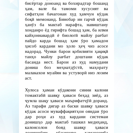
бисёртар доноанд ва бохирадтар бошанд
ҳам, вале ба тамоми хусусият ва
сифатҳои бачагонаи худ ҳамчун кӯдак
боқӣ мемонанд. Бинобар ин гарчӣ кӯдак
ҳанӯз ба мактаб нарафта, навиштану
хонданро ёд гирифта бошад ҳам, ба илми
кайҳоннавардӣ ё биологӣ майлу рағбат
пайдо карда бошад ҳам ӯро ҳамадон
ҳисоб кардани мо ҳоло ҳеҷ чиз асосе
надорад. Чунки барои қобилияти ҳақиқӣ
танҳо майлу рағбат доштани кӯдак
басанда нест. Барои аз худ намудани
дониш боз меҳнатдӯстӣ, маҳорату
малакахои муайян ва устуворӣ низ лозим
аст.
Хулоса ҳамаи кӯдакони синни калони
томактабӣ шавқу ҳаваси беҳад зиёд, аз
ҷумла шақу ҳаваси маърифатҷӯӣ доранд.
Аз тарафи дигар аз баски шавқу ҳаваси
кӯдак асоси муваффақиятҳои ояндаи ӯро
дар роҳи аз худ кардани системаи
донишҳо дар мактаб ташкил медиҳанд,
калонсолон бояд шавқу ҳаваси
донишҷӯии кӯдаконро ҳамаҷониба