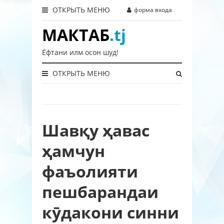
ОТКРЫТЬ МЕНЮ
форма входа
МАКТАБ
.tj
Ёфтани илм осон шуд!
ОТКРЫТЬ МЕНЮ
Шавқу ҳавас
ҳамчун
фаъолияти
пешбарандаи
кӯдакони синни