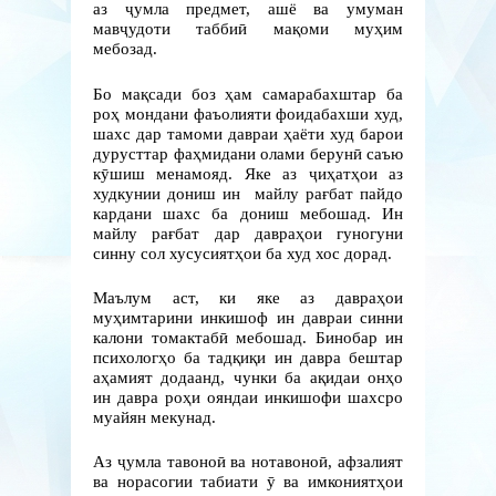
аз ҷумла предмет, ашё ва умуман
мавҷудоти таббиӣ мақоми муҳим
мебозад.
Бо мақсади боз ҳам самарабахштар ба
роҳ мондани фаъолияти фоидабахши худ,
шахс дар тамоми давраи ҳаёти худ барои
дурусттар фаҳмидани олами берунӣ саъю
кӯшиш менамояд. Яке аз ҷиҳатҳои аз
худкунии дониш ин майлу рағбат пайдо
кардани шахс ба дониш мебошад. Ин
майлу рағбат дар давраҳои гуногуни
синну сол хусусиятҳои ба худ хос дорад.
Маълум аст, ки яке аз давраҳои
муҳимтарини инкишоф ин давраи синни
калони томактабӣ мебошад. Бинобар ин
психологҳо ба тадқиқи ин давра бештар
аҳамият додаанд, чунки ба ақидаи онҳо
ин давра роҳи ояндаи инкишофи шахсро
муайян мекунад.
Аз ҷумла тавоноӣ ва нотавоноӣ, афзалият
ва норасогии табиати ӯ ва имкониятҳои