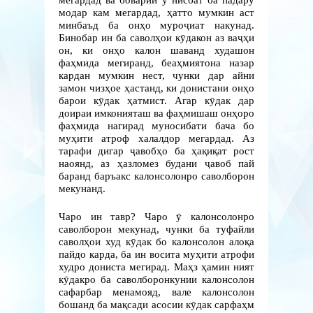
модар кам мегардад, ҳатто мумкин аст
минбаъд ба онҳо муроҷиат накунад.
Бинобар ин ба саволҳои кӯдакон аз ваҷҳи
он, ки онҳо калон шаванд худашон
фаҳмида мегиранд, беаҳмиятона назар
кардан мумкин нест, чунки дар айни
замон чизҳое ҳастанд, ки донистани онҳо
барои кӯдак ҳатмист. Агар кӯдак дар
доираи имконияташ ва фаҳмишаш онҳоро
фаҳмида нагирад муносибати бача бо
муҳити атроф халалдор мегардад. Аз
тарафи дигар ҷавобҳо ба ҳақиқат рост
наоянд, аз ҳазломез будани ҷавоб пай
баранд баръакс калонсолонро саволборон
мекунанд.
Чаро ин тавр? Чаро ӯ калонсолонро
саволборон мекунад, чунки ба туфайли
саволҳои худ кӯдак бо калонсолон алоқа
пайдо карда, ба ин восита муҳити атрофи
худро дониста мегирад. Маҳз ҳамин ният
кӯдакро ба саволборонкунии калонсолон
сафарбар менамояд, вале калонсолон
бошанд ба мақсади асосии кӯдак сарфаҳм