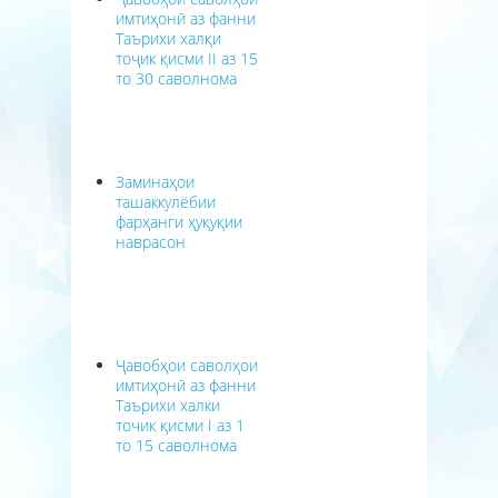
имтиҳонӣ аз фанни
Таърихи халқи
тоҷик қисми II аз 15
то 30 саволнома
Заминаҳои
ташаккулёбии
фарҳанги ҳуқуқии
наврасон
Ҷавобҳои саволҳои
имтиҳонӣ аз фанни
Таърихи халки
точик қисми I аз 1
то 15 саволнома