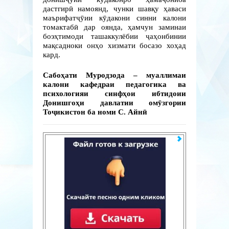
дастгирӣ намоянд, чунки шавқу ҳаваси
маърифатҷӯии кӯдакони синни калони
томактабӣ дар оянда, ҳамчун заминаи
боэҳтимоди ташаккулёбии ҷаҳонбинии
мақсадноки онҳо хизмати босазо хоҳад
кард.
Сабоҳати Муродзода – муаллимаи
калони кафедраи педагогика ва
психологияи синфҳои ибтидоии
Донишгоҳи давлатии омӯзгории
Тоҷикистон ба номи С. Айнӣ