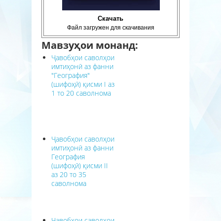
Скачать
Файл загружен для скачивания
Мавзуҳои монанд:
Ҷавобҳои саволҳои
имтиҳонӣ аз фанни
"География"
(шифоҳӣ) қисми I аз
1 то 20 саволнома
Ҷавобҳои саволҳои
имтиҳонӣ аз фанни
География
(шифоҳӣ) қисми II
аз 20 то 35
саволнома
Ҷавобҳои саволҳои