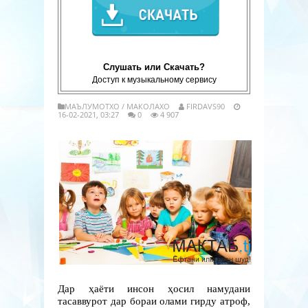
Слушать или Скачать?
Доступ к музыкальному сервису
МАЪЛУМОТХО
/
МАКОЛАХО
FIRDAVS90
16-02-2021, 03:27
0
4 907
Дар ҳаёти инсон ҳосил намудани
тасаввурот дар бораи олами гирду атроф,