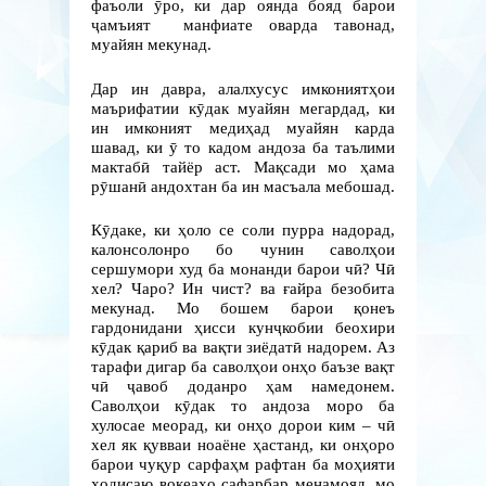
фаъоли ӯро, ки дар оянда бояд барои
ҷамъият манфиате оварда тавонад,
муайян мекунад.
Дар ин давра, алалхусус имкониятҳои
маърифатии кӯдак муайян мегардад, ки
ин имконият медиҳад муайян карда
шавад, ки ӯ то кадом андоза ба таълими
мактабӣ тайёр аст. Мақсади мо ҳама
рӯшанӣ андохтан ба ин масъала мебошад.
Кӯдаке, ки ҳоло се соли пурра надорад,
калонсолонро бо чунин саволҳои
сершумори худ ба монанди барои чӣ? Чӣ
хел? Чаро? Ин чист? ва ғайра безобита
мекунад. Мо бошем барои қонеъ
гардонидани ҳисси кунҷкобии беохири
кӯдак қариб ва вақти зиёдатӣ надорем. Аз
тарафи дигар ба саволҳои онҳо баъзе вақт
чӣ ҷавоб доданро ҳам намедонем.
Саволҳои кӯдак то андоза моро ба
хулосае меорад, ки онҳо дорои ким – чӣ
хел як қувваи ноаёне ҳастанд, ки онҳоро
барои чуқур сарфаҳм рафтан ба моҳияти
ҳодисаю воқеаҳо сафарбар менамояд, мо