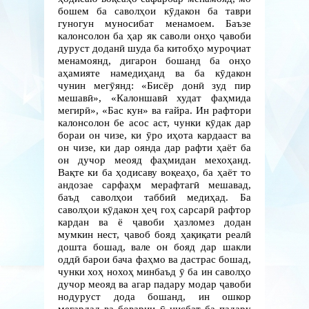
бошем ба саволҳои кӯдакон ба таври
гуногун муносибат менамоем. Баъзе
калонсолон ба ҳар як саволи онҳо ҷавоби
дуруст доданӣ шуда ба китобҳо муроҷиат
менамоянд, дигарон бошанд ба онҳо
аҳамияте намедиҳанд ва ба кӯдакон
чунин мегӯянд: «Бисёр донӣ зуд пир
мешавӣ», «Калоншавӣ худат фаҳмида
мегирӣ», «Бас кун» ва ғайра. Ин рафтори
калонсолон бе асос аст, чунки кӯдак дар
бораи он чизе, ки ӯро иҳота кардааст ва
он чизе, ки дар оянда дар рафти ҳаёт ба
он дучор меояд фаҳмидан мехоҳанд.
Вақте ки ба ҳодисаву воқеаҳо, ба ҳаёт то
андозае сарфаҳм мерафтагӣ мешавад,
баъд саволҳои таббиӣ медиҳад. Ба
саволҳои кӯдакон ҳеҷ гоҳ сарсарӣ рафтор
кардан ва ё ҷавоби ҳазломез додан
мумкин нест, ҷавоб бояд ҳақиқати реалӣ
дошта бошад, вале он бояд дар шакли
оддӣ барои бача фаҳмо ва дастрас бошад,
чунки хоҳ нохоҳ минбаъд ӯ ба ин саволҳо
дучор меояд ва агар падару модар ҷавоби
нодуруст дода бошанд, ин ошкор
мегардад ва боварии ӯ нисбат ба падару