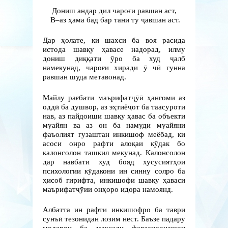
Дониш андар дил чароғи равшан аст,
В–аз ҳама бад бар тани ту ҷавшан аст.
Дар ҳолате, ки шахси ба воя расида
истода шавқу ҳавасе надорад, илму
дониш диққати ӯро ба худ ҷалб
намекунад, чароғи хиради ӯ чӣ гунна
равшан шуда метавонад.
Майлу рағбати маърифатҷӯӣ ҳангоми аз
оддӣ ба душвор, аз эҳтиёҷот ба таасуроти
нав, аз пайдоиши шавқу ҳавас ба объекти
муайян ва аз он ба намуди муайяни
фаъолият гузаштан инкишоф меёбад, ки
асоси онро рафти алоқаи кӯдак бо
калонсолон ташкил мекунад. Калонсолон
дар навбати худ бояд хусусиятҳои
психологии кӯдакони ин синну солро ба
ҳисоб гирифта, инкишофи шавқу ҳаваси
маърифатҷӯии онҳоро идора намоянд.
Албатта ин рафти инкишофро ба таври
сунъӣ тезонидан лозим нест. Баъзе падару