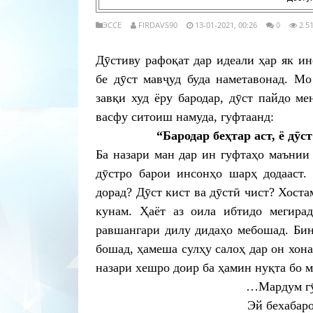
ЭССЕ
FIRDAVS90
13-01-2021, 00:26
0
2 5
Дӯстиву рафоқат дар идеали ҳар як и
бе дӯст мавҷуд буда наметавонад. Мо
завқи худ ёру бародар, дӯст пайдо м
васфу ситоиш намуда, гуфтаанд:
“Бародар беҳтар аст, ё дӯст
Ба назари ман дар ин гуфтаҳо маънии
дӯстро барои инсонҳо шарҳ додааст.
дорад? Дӯст кист ва дӯстӣ чист? Хост
кунам. Ҳаёт аз оила ибтидо мегирад
равшангари дилу дидаҳо мебошад. Бин
бошад, ҳамеша сулҳу салоҳ дар он хона
назари хешро доир ба ҳамин нуқта бо 
…Мардум гӯ
Эй бехабаро