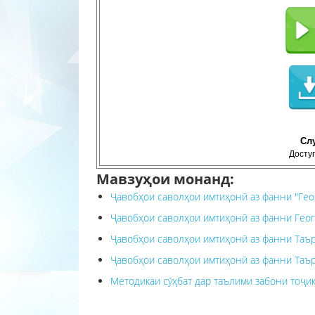
Сл
Доступ
Мавзуҳои монанд:
Ҷавобҳои саволҳои имтиҳонӣ аз фанни "Геог
Ҷавобҳои саволҳои имтиҳонӣ аз фанни Геогр
Ҷавобҳои саволҳои имтиҳонӣ аз фанни Таъри
Ҷавобҳои саволҳои имтиҳонӣ аз фанни Таъри
Методикаи сӯҳбат дар таълими забони тоҷи