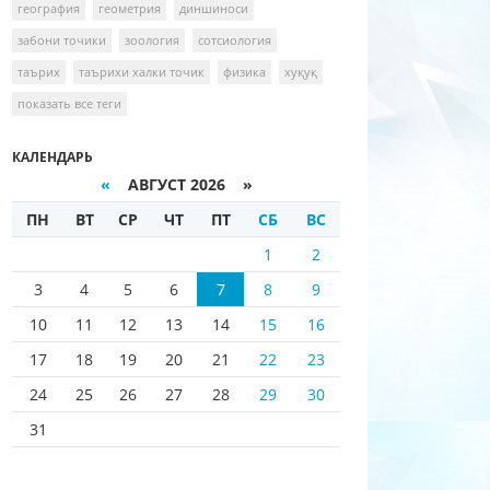
география
геометрия
диншиноси
забони точики
зоология
сотсиология
таърих
таърихи халки точик
физика
хуқуқ
показать все теги
КАЛЕНДАРЬ
«
АВГУСТ 2026 »
ПН
ВТ
СР
ЧТ
ПТ
СБ
ВС
1
2
3
4
5
6
7
8
9
10
11
12
13
14
15
16
17
18
19
20
21
22
23
24
25
26
27
28
29
30
31