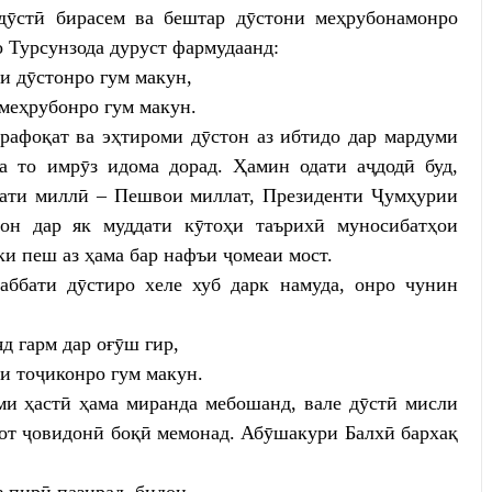
дӯстӣ бирасем ва бештар дӯстони меҳрубонамонро
 Турсунзода дуруст фармудаанд:
и дӯстонро гум макун,
меҳрубонро гум макун.
рафоқат ва эҳтироми дӯстон аз ибтидо дар мардуми
а то имрӯз идома дорад. Ҳамин одати аҷдодӣ буд,
дати миллӣ – Пешвои миллат, Президенти Ҷумҳурии
он дар як муддати кӯтоҳи таърихӣ муносибатҳои
ки пеш аз ҳама бар нафъи ҷомеаи мост.
аббати дӯстиро хеле хуб дарк намуда, онро чунин
яд гарм дар оғӯш гир,
и тоҷиконро гум макун.
и ҳастӣ ҳама миранда мебошанд, вале дӯстӣ мисли
нот ҷовидонӣ боқӣ мемонад. Абӯшакури Балхӣ бархақ