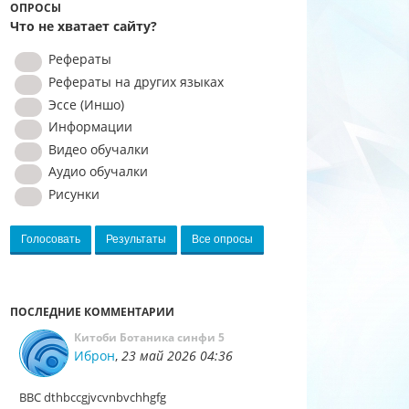
ОПРОСЫ
Что не хватает сайту?
Рефераты
Рефераты на других языках
Эссе (Иншо)
Информации
Видео обучалки
Аудио обучалки
Рисунки
Голосовать
Результаты
Все опросы
ПОСЛЕДНИЕ КОММЕНТАРИИ
Китоби Ботаника синфи 5
Иброн
,
23 май 2026 04:36
BBC dthbccgjvcvnbvchhgfg