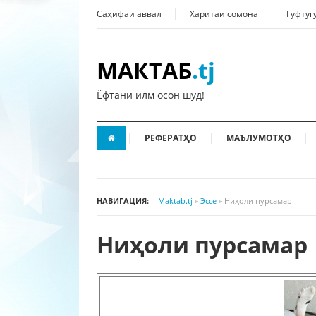
Саҳифаи аввал
Харитаи сомона
Гуфтуг
МАКТАБ
.tj
Ёфтани илм осон шуд!
РЕФЕРАТҲО
МАЪЛУМОТҲО
НАВИГАЦИЯ:
Maktab.tj
»
Эссе
» Ниҳоли пурсамар
Ниҳоли пурсамар