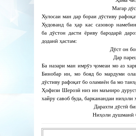
Ҳама чиз
Магар дӯс
Хулосаи ман дар бораи дӯстиву рафоқат
Худованд ба ҳар кас сазовор намебин
ба дӯстон дасти ёриву бародарӣ дар
доданӣ ҳастам:
Дӯст он бо
Дар паре
Ба назари ман имрӯз ҷомеаи мо аз хар
Бинобар ин, мо бояд бо мардуми ола
дӯстиву рафоқат бо оламиён ба мо танҳ
Ҳофизи Шерозӣ низ ин маъниро дуруст
хайру савоб буда, барканандаи ниҳоли 
Дарахти дӯстӣ би
Ниҳоли душманӣ б