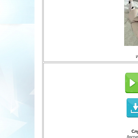
И
Сл
Доступ