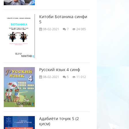
Китоби Ботаника синфи
5
08-02-2021
7
24 085
Русский язык 4 синф
08-02-2021
5
11 012
Адабиёти тоҷик 5 (2
қисм)