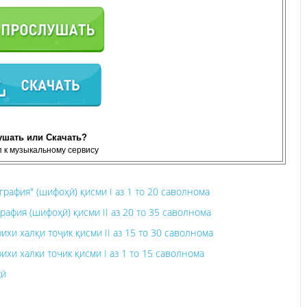
ушать или Скачать?
 к музыкальному сервису
рафия" (шифоҳӣ) қисми I аз 1 то 20 саволнома
афия (шифоҳӣ) қисми II аз 20 то 35 саволнома
хи халқи тоҷик қисми II аз 15 то 30 саволнома
хи халки точик қисми I аз 1 то 15 саволнома
кӣ