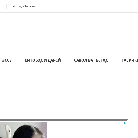
у
Алоқа бо мо
ЭССЕ
КИТОБҲОИ ДАРСӢ
САВОЛ ВА ТЕСТҲО
ТАБРИК