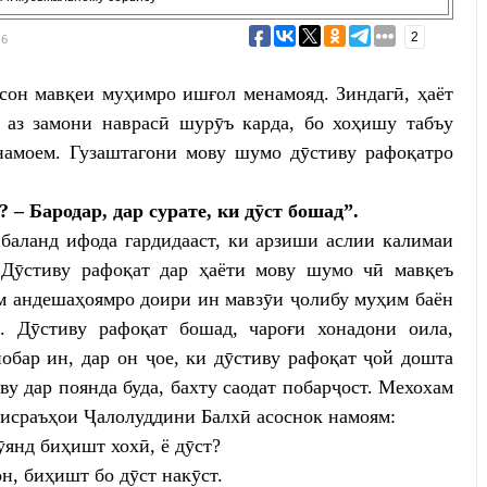
2
16
нсон мавқеи муҳимро ишғол менамояд. Зиндагӣ, ҳаёт
 аз замони наврасӣ шурӯъ карда, бо хоҳишу табъу
енамоем. Гузаштагони мову шумо дӯстиву рафоқатро
? – Бародар, дар сурате, ки дӯст бошад”.
 баланд ифода гардидааст, ки арзиши аслии калимаи
 Дӯстиву рафоқат дар ҳаёти мову шумо чӣ мавқеъ
ам андешаҳоямро доири ин мавзӯи ҷолибу муҳим баён
. Дӯстиву рафоқат бошад, чароғи хонадони оила,
обар ин, дар он ҷое, ки дӯстиву рафоқат ҷой дошта
ву дар поянда буда, бахту саодат побарҷост. Мехохам
мисраъҳои Ҷалолуддини Балхӣ асоснок намоям:
янд биҳишт хохӣ, ё дӯст?
н, биҳишт бо дӯст накӯст.