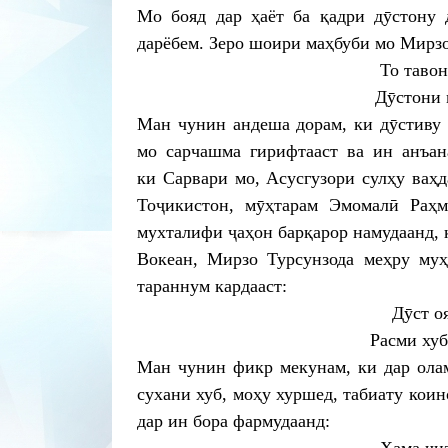
Мо бояд дар ҳаёт ба қадри дӯстону 
дарёбем. Зеро шоири маҳбуби мо Мирзо
То тавон
Дӯстони 
Ман чунин андеша дорам, ки дӯстиву 
мо сарчашма гирифтааст ва ин анъан
ки Сарвари мо, Асусгузори сулҳу ваҳ
Тоҷикистон, мӯҳтарам Эмомалӣ Раҳм
мухталифи ҷаҳон барқарор намудаанд, 
Вокеан, Мирзо Турсунзода меҳру муҳ
тараннум кардааст:
Дӯст о
Расми хуб
Ман чунин фикр мекунам, ки дар олам
сухани хуб, моҳу хуршед, табиату кои
дар ин бора фармудаанд: