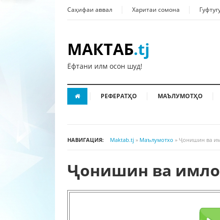
Саҳифаи аввал
Харитаи сомона
Гуфтуг
МАКТАБ
.tj
Ёфтани илм осон шуд!
РЕФЕРАТҲО
МАЪЛУМОТҲО
НАВИГАЦИЯ:
Maktab.tj
»
Маълумотхо
» Ҷонишин ва и
Ҷонишин ва имло