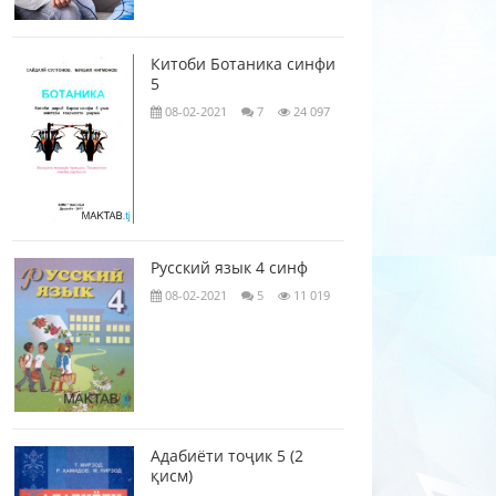
Китоби Ботаника синфи
5
08-02-2021
7
24 097
Русский язык 4 синф
08-02-2021
5
11 019
Адабиёти тоҷик 5 (2
қисм)