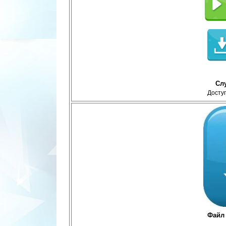
Сл
Доступ
Файл 