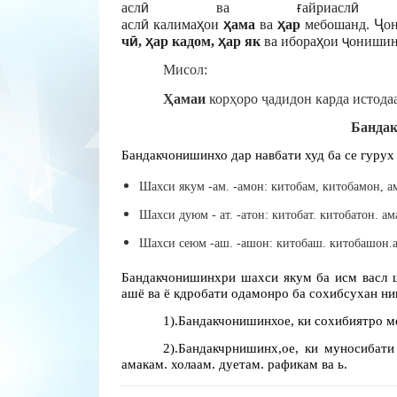
асл
ӣ
ва
ғ
айриасл
ӣ
м
асл
ӣ
калима
ҳ
ои
ҳ
ама
ва
ҳ
ар
мебошанд.
Ҷ
о
ч
ӣ
,
ҳ
ар кадом,
ҳ
ар як
ва ибора
ҳ
ои
ҷ
ониши
Мисол:
Ҳ
амаи
кор
ҳ
оро
ҷ
адидон карда истода
Банда
Бандакчонишинхо дар навбати худ ба се гурух
Шахси якум -ам. -амон: китобам, китобамон, а
Шахси дуюм - ат. -атон: китобат. китобатон. ам
Шахси сеюм -аш. -ашон: китобаш. китобашон.
Бандакчонишинхри шахси якум ба исм васл ш
ашё ва ё кдробати одамонро ба сохибсухан ни
1).Бандакчонишинхое, ки сохибиятро 
2).Бандакчрнишинх,ое, ки муносибат
амакам. холаам. дуетам. рафикам ва ь.