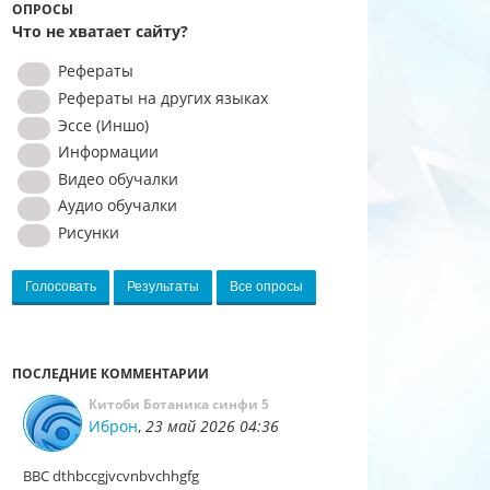
ОПРОСЫ
Что не хватает сайту?
Рефераты
Рефераты на других языках
Эссе (Иншо)
Информации
Видео обучалки
Аудио обучалки
Рисунки
Голосовать
Результаты
Все опросы
ПОСЛЕДНИЕ КОММЕНТАРИИ
Китоби Ботаника синфи 5
Иброн
,
23 май 2026 04:36
BBC dthbccgjvcvnbvchhgfg