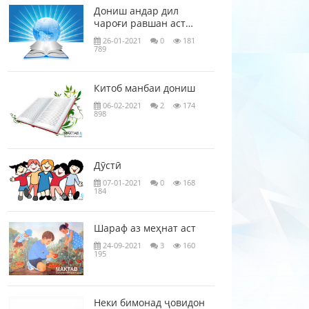
Дониш андар дил
чароғи равшан аст…
26-01-2021
0
181
789
Китоб манбаи дониш
06-02-2021
2
174
898
Дӯстӣ
07-01-2021
0
168
184
Шараф аз меҳнат аст
24-09-2021
3
160
195
Неки бимонад ҷовидон