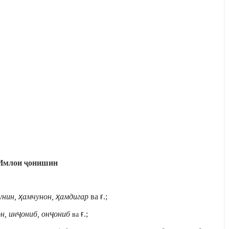
Имлои
онишин
ҷ
унин,
ҳ
амчунон,
ҳ
амдигар
ва
ғ
.;
н, ин
ҷ
ониб, он
ҷ
ониб
ғ
.;
ва