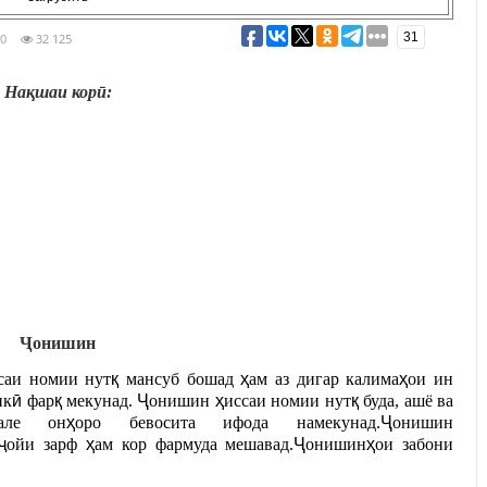
31
0
32 125
На
қ
шаи кор
ӣ
:
Ҷ
онишин
саи номии
нут
қ
мансуб бошад
ҳ
ам аз дигар калима
ҳ
ои ин
ик
ӣ
фар
қ
мекунад.
Ҷ
онишин
ҳ
иссаи номии нут
қ
буда, ашё ва
але он
ҳ
оро бевосита ифода намекунад.
Ҷ
онишин
ҷ
ойи
зарф
ҳ
ам кор фармуда мешавад.
Ҷ
онишин
ҳ
ои забони