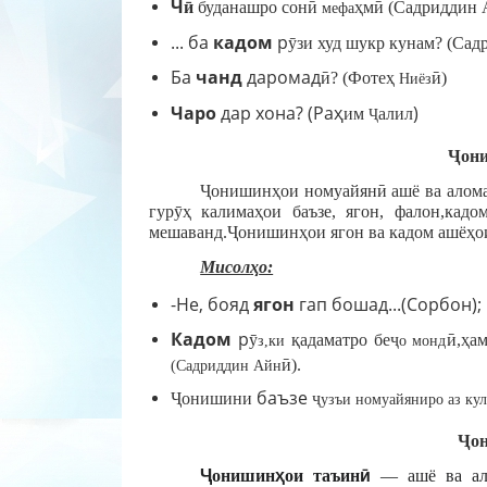
Ч
ӣ
буданашро сон
ӣ
ҳ
м
ӣ
(Садриддин 
мефа
... ба
кадом
р
ӯ
зи худ шукр кунам? (Са
Ба
чанд
даромад
ӣ
? (Фоте
ҳ
ӣ
)
Ниёз
Чаро
дар хона? (Ра
ҳ
)
им
алил
Ҷ
Ҷ
он
Ҷ
онишин
ҳ
ои
номуайян
ӣ
а
шё ва алом
гур
ӯҳ
калима
ҳ
ои баъзе, ягон, фалон,кадо
мешаванд.
Ҷ
онишин
ҳ
ои ягон ва кадом ашё
ҳ
о
Мисол
ҳ
о:
-Не, бояд
ягон
гап бошад...(Сорбон);
Кадом
р
ӯ
қ
адаматро бе
ҷ
ӣ
,
ҳ
ам
з,ки
о монд
ӣ
).
(Садриддин Айн
баъзе
Ҷ
онишини
ҷ
узъи номуайяниро аз ку
Ҷ
о
Ҷ
онишин
ҳ
ои таъин
ӣ
— ашё ва ал