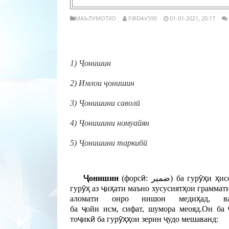
МАЪЛУМОТХО
FIRDAVS90
01-01-2021, 20:17
1)
Ҷ
онишин
2) Имлои
ҷ
онишин
3)
Ҷ
онишини савол
ӣ
4)
Ҷ
онишини номуайян
5)
Ҷ
онишини таркиб
ӣ
Ҷ
онишин
(
форс
ӣ
:
ضمیر
) ба гур
ӯҳ
и
ҳ
ис
гур
ӯҳ
аз
ҷ
и
ҳ
ати маъно хусусият
ҳ
ои граммат
аломати онро нишон меди
ҳ
ад, в
ба
ҷ
ойи
исм
,
сифат
,
шумора
меояд.Он ба
то
ҷ
ик
ӣ
ба гур
ӯҳҳ
ои зерин
ҷ
удо мешаванд: