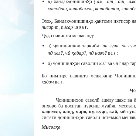
в) бандак
онишин
ҳ
о
(-ам, -ат, -аш, -ам
ҷ
китобаш, китобамон, китобатон, китоб
Эзо
ҳ
. Бандак
ҷ
онишин
ҳ
о
ҳ
ангоми ихтисор да
писар-т, писар-ш
ва
ғ
.
Ҷ
удо навишта мешаванд:
а)
ҷ
онишин
ҳ
ои таркиб
ӣ
:
ин гуна, он гу
ч
ӣ
хел?, ч
ӣ
қ
адар?, ч
ӣ
навъ?
ва
.;
ғ
б)
ҷ
онишин
ҳ
ои саволии
к
ӣ
?
ва
ч
ӣ
?
дар та
Бо нимтире навишта мешаванд:
Ҷ
онишин
кадом
ва
ғ
.
Ҷ
Ҷ
онишин
ҳ
ои
савол
ӣ
ашёву шахс ва ё
он
ҳ
оро ба воситаи пурсиш муайян месозан
кадом
ҳ
о, чанд, чаро, ку, ку
ҷ
о, кай, ч
ӣ
гуна
сифати
ҷ
онишин
ҳ
ои савол
ӣ
истеъмол мешав
Мисол
ҳ
о