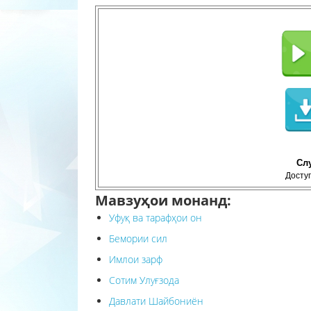
Сл
Доступ
Мавзуҳои монанд:
Уфуқ ва тарафҳои он
Бемории сил
Имлои зарф
Сотим Улуғзода
Давлати Шайбониён