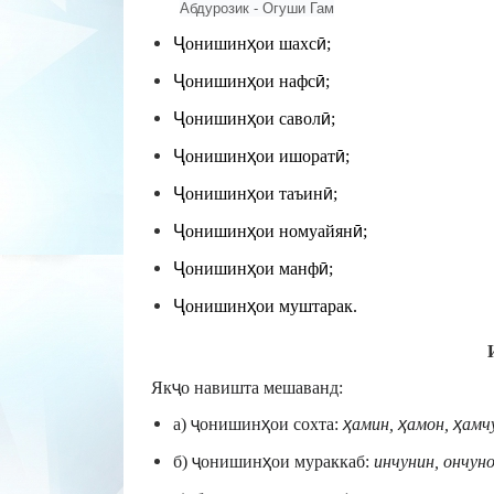
Абдурозик - Огуши Гам
Ҷ
онишин
ҳ
ои шахс
ӣ
;
Ҷ
онишин
ҳ
ои нафс
ӣ
;
Ҷ
онишин
ҳ
ои савол
ӣ
;
Ҷ
онишин
ҳ
ои ишорат
ӣ
;
Ҷ
онишин
ҳ
ои таъин
ӣ
;
Ҷ
онишин
ҳ
ои номуайян
ӣ
;
Ҷ
онишин
ҳ
ои манф
ӣ
;
Ҷ
онишин
ҳ
ои муштарак
.
Як
ҷ
о навишта мешаванд:
а)
ҷ
онишин
ҳ
ои сохта:
ҳ
амин,
ҳ
амон,
ҳ
амч
б)
ҷ
онишин
ҳ
ои мураккаб:
инчунин, ончуно