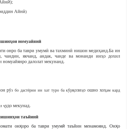
ӣ
Айн
);
дриддин Айн
ӣ
)
ишин
ҳ
ои
номуайян
ӣ
ати онро ба таври умум
ӣ
ва тахмин
ӣ
нишон меди
ҳ
анд.Ба ин
м, чандин, якчанд, андак, чанде ва монанди ин
ҳ
о дохил
и номуайянро далолат мекунанд
.
он р
ӯ
ӯ
қ
ози
о ошно хо
ҳ
з бо дастёрии ин хат туро ба к
р
ҳ
ам кард
.
удо мекунад
лл
ҷ
нишин
ҳ
ои
таъйин
ӣ
омати он
ҳ
оро ба таври умум
ӣ
таъйин менамоянд. Он
ҳ
о