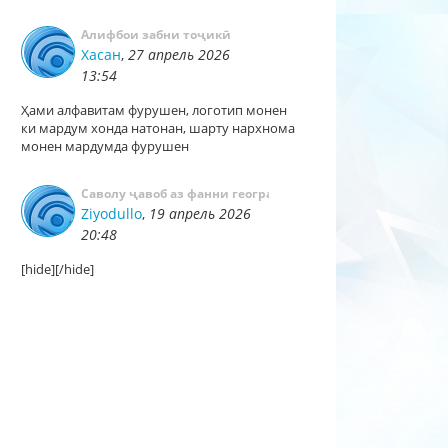
Алифбои забни тоҷикӣ
Хасан
,
27 апрель 2026
13:54
Ҳами алфавитам фурушен, логотип монен
ки мардум хонда натонан, шарту нархнома
монен мардумда фурушен
Cаволу ҷавоб аз фанни география
Ziyodullo
,
19 апрель 2026
20:48
[hide][/hide]