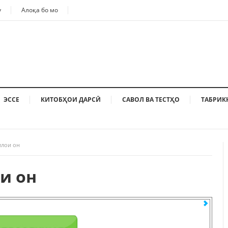
у
Алоқа бо мо
ЭССЕ
КИТОБҲОИ ДАРСӢ
САВОЛ ВА ТЕСТҲО
ТАБРИК
млои он
и он