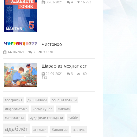
08-02-2021
4
16 793
Чистонҳо
14-10-2021
3
99 370
Шараф аз меҳнат аст
24-09-2021
3
160
195
география
диншиноси
забони лотини
информатика
касбу хунар
макола
математика
мудофиаи граждани
тибби
адабиёт
англиси
биология
варзиш