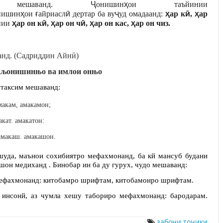
ешаванд.
Ҷ
онишин
ҳ
ои таъйинии
нишин
ҳ
ои
ғ
айриасл
ӣ
дертар ба ву
ҷ
уд омадаанд:
ҳ
ар к
ӣ
,
ҳ
ар
нии
ҳ
ар он к
ӣ
,
ҳ
ар он ч
ӣ
,
ҳ
ар он кас,
ҳ
ар он чиз.
анд.
(Садриддин Айн
ӣ
)
кљонишинњо ва имлои онњо
 таксим мешаванд:
макам, амакамон;
акат. амакатон:
амакаш. амакашон.
уда, маънои сохибиятро мефахмонанд, ба кй мансуб будани
шон медиханд . Бинобар ин ба ду гурух, чудо мешаванд:
мефахмонанд: китобамро шрифтам, китобамонро шрифтам.
и инсонй, аз чумла хешу табориро мефахмонанд: бародарам.
забони точики