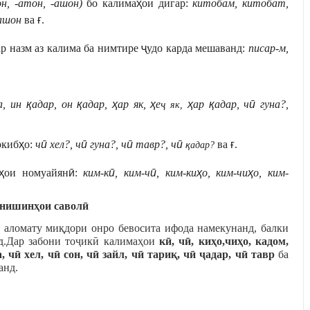
он, -атон, -ашон)
бо калима
ҳ
ои дигар:
китобам, китобат,
ашон
ва
ғ
.
р назм аз калима ба нимтире
ҷ
удо карда мешаванд:
писар-м,
на, ин
қ
адар, он
қ
адар,
ҳ
ар як,
ҳ
е
ҳ
ар
қ
адар, ч
ӣ
гуна?,
ҷ
як,
ркиб
ҳ
о:
ч
ӣ
хел?, ч
ӣ
гуна?, ч
ӣ
тавр?, ч
ӣ
ва
ғ
.
қ
адар?
ҳ
ои номуайян
ӣ
:
ким-к
ӣ
, ким-ч
ӣ
, ким-ки
ҳ
о, ким-чи
ҳ
о, ким-
онишин
ҳ
ои
савол
ӣ
 аломату ми
қ
дори онр
о бевосита ифода намекунанд, балки
д.Дар забони то
ҷ
ик
ӣ
калима
ҳ
ои
к
ӣ
, ч
ӣ
, ки
ҳ
о,чи
ҳ
о, кадом,
, ч
ӣ
хел, ч
ӣ
сон, ч
ӣ
зайл, ч
ӣ
тари
қ
, ч
ӣ
ҷ
адар, ч
ӣ
тавр
ба
анд.