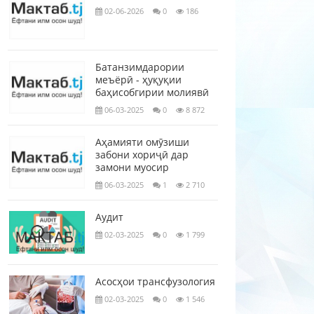
02-06-2026
0
186
Батанзимдарории
меъёрӣ - ҳуқуқии
баҳисобгирии молиявӣ
06-03-2025
0
8 872
Аҳамияти омӯзиши
забони хориҷӣ дар
замони муосир
06-03-2025
1
2 710
Аудит
02-03-2025
0
1 799
Асосҳои трансфузология
02-03-2025
0
1 546