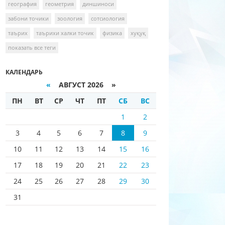
география
геометрия
диншиноси
забони точики
зоология
сотсиология
таърих
таърихи халки точик
физика
хуқуқ
показать все теги
КАЛЕНДАРЬ
«
АВГУСТ 2026 »
ПН
ВТ
СР
ЧТ
ПТ
СБ
ВС
1
2
3
4
5
6
7
8
9
10
11
12
13
14
15
16
17
18
19
20
21
22
23
24
25
26
27
28
29
30
31