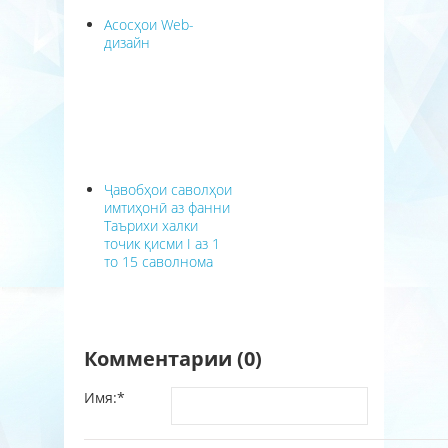
Асосҳои Web-
дизайн
Ҷавобҳои саволҳои
имтиҳонӣ аз фанни
Таърихи халки
точик қисми I аз 1
то 15 саволнома
Комментарии (0)
Имя:
*