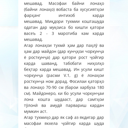
мешавад. Масофаи байни лонаҳо
(байни лонаҳо) вобаста ба хусусиятҳои
фарҳанг интихоб карда
мешавад. Миқдори тухмии кошташуда
одатан дар муқоиса бо кишти қатори
васеъ 2 - 3 маротиба кам карда
мешавад.
Агар лонаҳои тухмӣ ҳам дар паҳлӯ ва
ҳам дар майдон (дар кунҷҳои чоркунҷа
ё росткунҷа) дар қатори рост ҷойгир
карда шаванд, табобати ниҳолҳо
беҳтар карда мешавад. Ин усули кишт
чоркунҷа (расми V.1, g) ё лонаҳои
росткунҷа ном дорад. Фосилаи қаторҳо
ва лонаҳо 70-90 см (барои харбуза 180
см). Майдонеро, ки бо усули чоркунҷаи
лона кошта шудааст, дар самтҳои
тӯлонӣ ва амудӣ парвариш кардан
мумкин аст.
Агар тухмиҳо дар як саф аз якдигар дар
масофаи якхела ҷойгир карда шуда