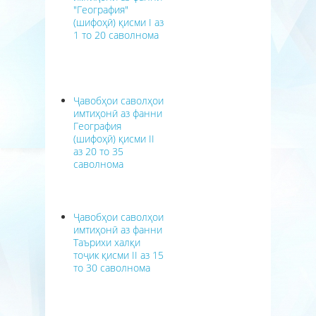
"География"
(шифоҳӣ) қисми I аз
1 то 20 саволнома
Ҷавобҳои саволҳои
имтиҳонӣ аз фанни
География
(шифоҳӣ) қисми II
аз 20 то 35
саволнома
Ҷавобҳои саволҳои
имтиҳонӣ аз фанни
Таърихи халқи
тоҷик қисми II аз 15
то 30 саволнома