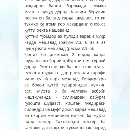
ғилдирак барои баромади тухмҳо
фосила вуҷуд дорад. Канори берунии
поёни он баланд карда шудааст, то ки
тухмҳо ҳангоми кор накардани онҳо аз
қуттӣ рехта нашаванд.
Қуттии тухмдор аз пӯлоди варақӣ мӯҳр
карда мешавад (расми V.3, а, в) ё аз
чӯян рехта мешавад (расми V.3, б).
Ғалтак ба розеткаи 2 ворид карда
шудааст, ки барои қабурғаи печ сурохӣ
дорад. Розеткае, ки ба розеткаи шуста
гузошта шудааст, дар равзанаи тарафи
чапи қуттӣ чарх мезанад. Ғилдиракро
аз болои қуттӣ гузаронидан мумкин
аст. Муфта 9 ба ғалтаки асбоби
кишткунанда - силиндраи қабурға
гузошта шудааст. Риштаи ғилдираки
силиндрӣ ба муфт дохил карда мешавад
ва охирин метавонад нисбат ба муфта
чарх занад. Тахтачаҳои коттер ба
ғалтаки дастгоҳҳои тухмипошак ворид