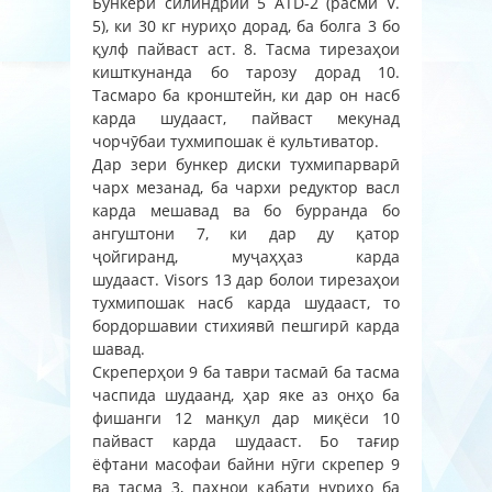
Бункери силиндрии 5 ATD-2 (расми V.
5), ки 30 кг нуриҳо дорад, ба болга 3 бо
қулф пайваст аст. 8. Тасма тирезаҳои
кишткунанда бо тарозу дорад 10.
Тасмаро ба кронштейн, ки дар он насб
карда шудааст, пайваст мекунад
чорчӯбаи тухмипошак ё культиватор.
Дар зери бункер диски тухмипарварӣ
чарх мезанад, ба чархи редуктор васл
карда мешавад ва бо бурранда бо
ангуштони 7, ки дар ду қатор
ҷойгиранд, муҷаҳҳаз карда
шудааст. Visors 13 дар болои тирезаҳои
тухмипошак насб карда шудааст, то
бордоршавии стихиявӣ пешгирӣ карда
шавад.
Скреперҳои 9 ба таври тасмаӣ ба тасма
часпида шудаанд, ҳар яке аз онҳо ба
фишанги 12 манқул дар миқёси 10
пайваст карда шудааст. Бо тағир
ёфтани масофаи байни нӯги скрепер 9
ва тасма 3, паҳнои қабати нуриҳо ба