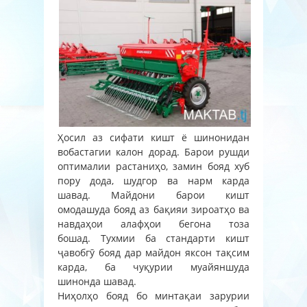
Ҳосил аз сифати кишт ё шинонидан
вобастагии калон дорад. Барои рушди
оптималии растаниҳо, замин бояд хуб
пору дода, шудгор ва нарм карда
шавад. Майдони барои кишт
омодашуда бояд аз бақияи зироатҳо ва
навдаҳои алафҳои бегона тоза
бошад. Тухмии ба стандарти кишт
ҷавобгӯ бояд дар майдон яксон тақсим
карда, ба чуқурии муайяншуда
шинонда шавад.
Ниҳолҳо бояд бо минтақаи зарурии