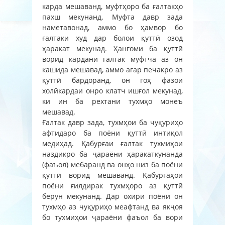
карда мешаванд, муфтҳоро ба ғалтакҳо
пахш мекунанд. Муфта давр зада
наметавонад, аммо бо ҳамвор бо
ғалтаки худ дар болои қуттӣ озод
ҳаракат мекунад. Ҳангоми ба қуттӣ
ворид кардани ғалтак муфтча аз он
кашида мешавад, аммо агар печакро аз
қуттӣ бардоранд, он гоҳ фазои
холӣкардаи онро клатч ишғол мекунад,
ки ин ба рехтани тухмҳо монеъ
мешавад.
Ғалтак давр зада, тухмҳои ба чуқуриҳо
афтидаро ба поёни қуттӣ интиқол
медиҳад. Қабурғаи ғалтак тухмиҳои
наздикро ба ҷараёни ҳаракаткунанда
(фаъол) мебаранд ва онҳо низ ба поёни
қуттӣ ворид мешаванд. Қабурғаҳои
поёни ғилдирак тухмҳоро аз қуттӣ
берун мекунанд. Дар охири поёни он
тухмҳо аз чуқуриҳо меафтанд ва якҷоя
бо тухмиҳои ҷараёни фаъол ба вори