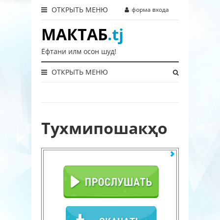
ОТКРЫТЬ МЕНЮ
форма входа
МАКТАБ
.tj
Ёфтани илм осон шуд!
ОТКРЫТЬ МЕНЮ
Тухмипошакҳо