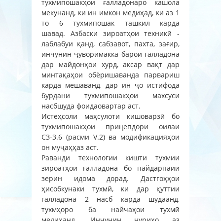
тухмипошакҳои ғалладонаро кашола
мекунанд, ки ин имкон медиҳад, ки аз 1
то 6 тухмипошак ташкил карда
шавад. Азбаски зироатҳои техникӣ -
лаблабуи қанд, сабзавот, пахта, зағир,
инчунин ҷуворимакка барои ғалладона
дар майдонҳои хурд, аксар вақт дар
минтақаҳои обёришаванда парвариш
карда мешаванд, дар ин ҷо истифода
бурдани тухмипошакҳои махсуси
насбшуда фоидаовартар аст.
Истеҳсоли маҳсулоти кишоварзӣ бо
тухмипошакҳои прицепдори оилаи
СЗ-3.6 (расми V.2) ва модификацияҳои
он муҷаҳҳаз аст.
Раванди технологии кишти тухмии
зироатҳои ғалладона бо пайдарпаии
зерин идома дорад. Дастгоҳҳои
ҳисобкунаки тухмӣ, ки дар қуттии
ғалладона 2 насб карда шудаанд,
тухмҳоро ба найчаҳои тухмӣ
медиҳанд. Инчунин нуриҳо аз