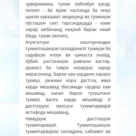
ҷуворимакка, тухми лаблабуи қанд),
пеллет - бо ёрии часпанда ба онҳо
шакли курашакл медиҳанд ва тухмиҳои
пӯсташон сахт тарсондашуда - каме
зарар мебинанд ниҳонӣ барои намӣ
(беда, тухми люпин).
Агрегатҳои кишткунандаи
тухмипошакҳои ғалладонагӣ тухмҳои бо
садафҳои нозук ва шикаста (нахӯд,
лӯбиё, растаниҳои равғани кастор,
арахис) ба таври назаррас зарар
мерасонанд. Барои кам кардани зарари
тухмҳо, режими кори дастгоҳ иваз
карда мешавад (басомади гардиш кам
мешавад, канал барои гузаштани
тухмҳо васеъ карда мешавад) ё
дастгоҳҳои махсуси тухмипарварӣ
истифода мешаванд.
Намудҳои дастгоҳҳои
тухмипарварӣ. Тухмипошакҳои
тухмипарварии ғалладона, сабзавот ва