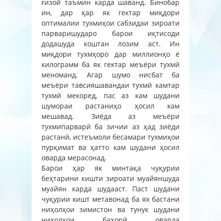
ғизоӣ таъмин карда шаванд. Бинобар
ин, дар ҳар як гектар миқдори
оптималии тухмиҳои сабзидаи зироати
парваришударо барои иқтисоди
додашуда коштан лозим аст. Ин
миқдори тухмҳоро дар миллионҳо ё
килограмм ба як гектар меъёри тухмӣ
меноманд. Агар шумо нисбат ба
меъёри тавсияшавандаи тухмӣ камтар
тухмӣ мекоред, пас аз кам шудани
шумораи растаниҳо ҳосил кам
мешавад. Зиёда аз меъёри
тухмипарварӣ ба зичии аз ҳад зиёди
растанӣ, истеъмоли бесамари тухмиҳои
пурқимат ва ҳатто кам шудани ҳосил
оварда мерасонад.
Барои ҳар як минтақа чуқурии
беҳтарини кишти зироати муайяншуда
муайян карда шудааст. Паст шудани
чуқурии кишт метавонад ба ях бастани
ниҳолҳои зимистон ва тунук шудани
ниҳолҳои баҳорӣ оварда