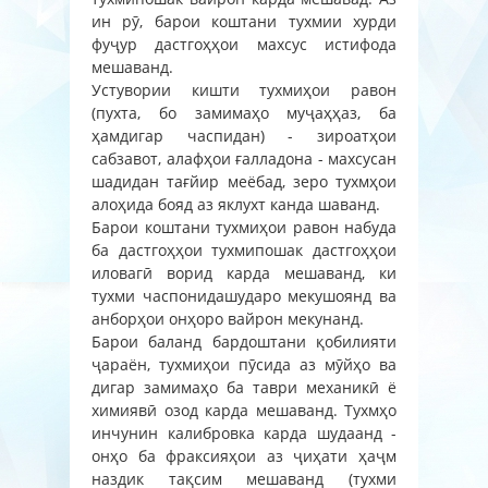
ин рӯ, барои коштани тухмии хурди
фуҷур дастгоҳҳои махсус истифода
мешаванд.
Устувории кишти тухмиҳои равон
(пухта, бо замимаҳо муҷаҳҳаз, ба
ҳамдигар часпидан) - зироатҳои
сабзавот, алафҳои ғалладона - махсусан
шадидан тағйир меёбад, зеро тухмҳои
алоҳида бояд аз яклухт канда шаванд.
Барои коштани тухмиҳои равон набуда
ба дастгоҳҳои тухмипошак дастгоҳҳои
иловагӣ ворид карда мешаванд, ки
тухми часпонидашударо мекушоянд ва
анборҳои онҳоро вайрон мекунанд.
Барои баланд бардоштани қобилияти
ҷараён, тухмиҳои пӯсида аз мӯйҳо ва
дигар замимаҳо ба таври механикӣ ё
химиявӣ озод карда мешаванд. Тухмҳо
инчунин калибровка карда шудаанд -
онҳо ба фраксияҳои аз ҷиҳати ҳаҷм
наздик тақсим мешаванд (тухми