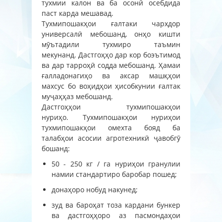
тухмии калон ва ба осонӣ осебдида
паст карда мешавад.
Тухмипошакҳои ғалтаки чархдор
универсалӣ мебошанд, онҳо кишти
мӯътадили тухмиро таъмин
мекунанд. Дастгоҳҳо дар кор боэътимод
ва дар тарроҳӣ содда мебошанд. Ҳамаи
ғалладонагиҳо ва аксар машқҳои
махсус бо воҳидҳои ҳисобкунии ғалтак
муҷаҳҳаз мебошанд.
Дастгоҳҳои тухмипошакҳои
нуриҳо. Тухмипошакҳои нуриҳои
тухмипошакҳои омехта бояд ба
талабҳои асосии агротехникӣ ҷавобгӯ
бошанд:
50 - 250 кг / га нуриҳои гранулии
намии стандартиро баробар пошед;
донаҳоро нобуд накунед;
зуд ва бароҳат тоза кардани бункер
ва дастгоҳҳоро аз пасмондаҳои