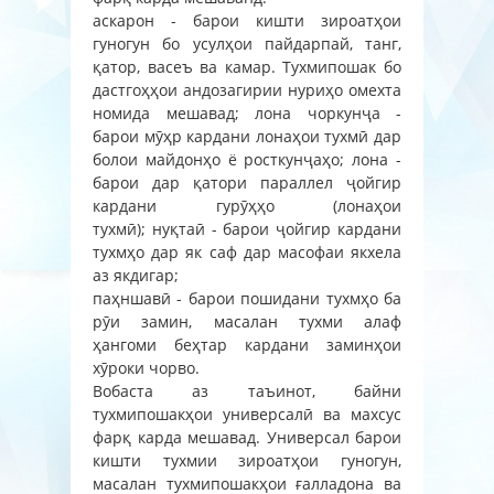
аскарон - барои кишти зироатҳои
гуногун бо усулҳои пайдарпай, танг,
қатор, васеъ ва камар. Тухмипошак бо
дастгоҳҳои андозагирии нуриҳо омехта
номида мешавад; лона чоркунҷа -
барои мӯҳр кардани лонаҳои тухмӣ дар
болои майдонҳо ё росткунҷаҳо; лона -
барои дар қатори параллел ҷойгир
кардани гурӯҳҳо (лонаҳои
тухмӣ); нуқтаӣ - барои ҷойгир кардани
тухмҳо дар як саф дар масофаи якхела
аз якдигар;
паҳншавӣ - барои пошидани тухмҳо ба
рӯи замин, масалан тухми алаф
ҳангоми беҳтар кардани заминҳои
хӯроки чорво.
Вобаста аз таъинот, байни
тухмипошакҳои универсалӣ ва махсус
фарқ карда мешавад. Универсал барои
кишти тухмии зироатҳои гуногун,
масалан тухмипошакҳои ғалладона ва