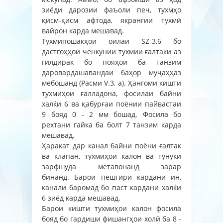
зиёди дарозии фаъоли печ, тухмҳо
қисм-қисм афтода, якрангии тухмӣ
вайрон карда мешавад.
Тухмипошакҳои оилаи SZ-3,6 бо
дастгоҳҳои ченкунии тухмии ғалтаки аз
ғилдирак бо пояҳои ба танзим
даровардашавандаи баҳор муҷаҳҳаз
мебошанд (Расми V.3, а). Ҳангоми кишти
тухмиҳои ғалладона, фосилаи байни
халќи 6 ва қабурғаи поёнии пайвастаи
9 бояд 0 - 2 мм бошад. Фосила бо
рехтани гайка ба болт 7 танзим карда
мешавад.
Ҳаракат дар канал байни поёни ғалтак
ва клапан, тухмиҳои калон ва тунуки
зарфшуда метавонанд зарар
бинанд. Барои пешгирӣ кардани ин,
канали баромад бо паст кардани халќи
6 зиёд карда мешавад.
Барои кишти тухмиҳои калон фосила
бояд бо гардиши фишангҳои холӣ ба 8 -