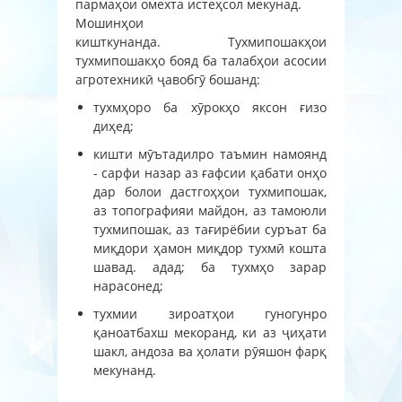
пармаҳои омехта истеҳсол мекунад.
Мошинҳои
кишткунанда. Тухмипошакҳои
тухмипошакҳо бояд ба талабҳои асосии
агротехникӣ ҷавобгӯ бошанд:
тухмҳоро ба хӯрокҳо яксон ғизо
диҳед;
кишти мӯътадилро таъмин намоянд
- сарфи назар аз ғафсии қабати онҳо
дар болои дастгоҳҳои тухмипошак,
аз топографияи майдон, аз тамоюли
тухмипошак, аз тағирёбии суръат ба
миқдори ҳамон миқдор тухмӣ кошта
шавад. адад; ба тухмҳо зарар
нарасонед;
тухмии зироатҳои гуногунро
қаноатбахш мекоранд, ки аз ҷиҳати
шакл, андоза ва ҳолати рӯяшон фарқ
мекунанд.