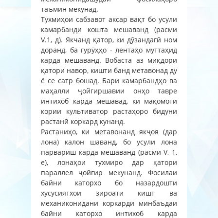
таъмин мекунад.
Тухмиҳои сабзавот аксар вақт бо усули
камарбанди кошта мешаванд (расми
V.1, д). Якчанд қатор, ки дӯзандагӣ ном
доранд, ба гурӯҳҳо - лентаҳо муттаҳид
карда мешаванд. Вобаста аз миқдори
қатори навор, кишти банд метавонад ду
ё се сатр бошад. Бари камарбандҳо ва
маҳалли ҷойгиршавии онҳо тавре
интихоб карда мешавад, ки мақомоти
кории культиватор растаҳоро бидуни
растанӣ коркард кунанд.
Растаниҳо, ки метавонанд якҷоя (дар
лона) калон шаванд, бо усули лона
парвариш карда мешаванд (расми V, 1,
е), лонаҳои тухмиро дар қатори
параллел ҷойгир мекунанд. Фосилаи
байни каторхо бо назардошти
хусусиятхои зироати кишт ва
механиконидани коркарди минбаъдаи
байни каторхо интихоб карда