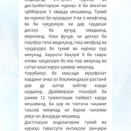
дистрибюторҳои нуриҳо 4 ба воситаи
ҷӯйборҳои 5 оварда мешаванд. Тухмӣ
ва нуриҳо ба кушодҳои 9 ва I) меафтанд
ва ба чуқуриҳое, ки дар гардиши
дискҳо ба вуҷуд омадаанд,
мерезанд. Хоки фуҷур, ки дискҳо ба
паҳлӯҳо тела медиҳанд, пош мехӯрад ва
чуқурҳоро бо тухмӣ ва нуриҳо пур
мекунад. Харроти баҳорӣ 8 ба таври
илова чуқурҳоро бо хок пур мекунад ва
сатҳи киштзорро ҳамвор мекунад.
Чорубакҳо бо мақсади муҳофизат
кардани онҳо аз боқимондаҳои растанӣ
дар ду қатор ҷойгир карда
шудаанд. Драйверҳои пошхӯрӣ ба
рамаи 12 тухмипошак пайваст карда
мешаванд. Ба ҳар як тахтача чашмае
таъсир мекунад, ки барои танзими
умқи он фишурда мешавад.
Дастгоҳҳои андозагирии тухмӣ ва
нуриҳо тавассути интиқоли занҷири