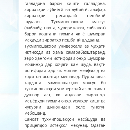
ғалладона барои кишти ғалладона,
зироатҳои лӯбиёгӣ ва лубиёгӣ, алафҳо,
зироатҳои ресандагӣ пешбинӣ
шудааст. Тухмипошакҳои махсус
(лаблабу, пахта, ҷуворимакка, сабзавот)
барои коштани тухмии як ё шумораи
маҳдуди зироатҳо пешбинӣ шудаанд.
Тухмипошакҳои универсалӣ аз ҷиҳати
иқтисодӣ аз ҳама самарабахштаранд,
зеро ҳангоми истифодаи онҳо шумораи
мошинҳо дар хоҷагӣ кам шуда, вақти
истифодаи ҳар як мошин меафзояд ва
кори он осонтар мешавад. Пурра иваз
кардани тухмипошакҳои махсус бо
тухмипошакҳои универсалӣ аз он ҷиҳат
душвор аст, ки андозаи зироатҳо,
меъёрҳои тухмии онҳо, усулҳои кишт ва
чуқурии шинонидан хеле гуногун
мебошанд.
Саноат тухмипошакҳои насбшуда ва
прицепдор истеҳсол мекунад. Одатан