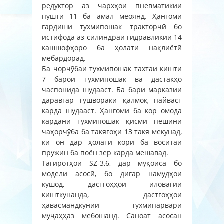
редуктор аз чархҳои пневматикии
пушти 11 ба амал меоянд. Ҳангоми
гардиши тухмипошак тракторчӣ бо
истифода аз силиндраи гидравликии 14
кашшофҳоро ба ҳолати нақлиётӣ
мебардорад.
Ба чорчӯбаи тухмипошак тахтаи кишти
7 барои тухмипошак ва дастакҳо
часпонида шудааст. Ба бари марказии
даравгар гӯшвораки қалмоқ пайваст
карда шудааст. Ҳангоми ба кор омода
кардани тухмипошак қисми пешини
чаҳорчӯба ба такягоҳи 13 такя мекунад,
ки он дар ҳолати корӣ ба воситаи
пружин ба поён зер карда мешавад.
Тағиротҳои SZ-3,6, дар муқоиса бо
модели асосӣ, бо дигар намудҳои
кушод, дастгоҳҳои иловагии
кишткунанда, дастгоҳҳои
ҳавасмандкунии тухмипарварӣ
муҷаҳҳаз мебошанд. Саноат асосан