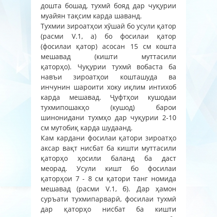
дошта бошад, тухмӣ бояд дар чуқурии
муайян тақсим карда шаванд.
Тухмии зироатҳои хӯшаӣ бо усули қатор
(расми V.1, а) бо фосилаи қатор
(фосилаи қатор) асосан 15 см кошта
мешавад (кишти муттасили
қаторҳо). Чуқурии тухмӣ вобаста ба
навъи зироатҳои кошташуда ва
инчунин шароити хоку иқлим интихоб
карда мешавад. Ҷуфтҳои кушодаи
тухмипошакҳо (кушод) барои
шинонидани тухмҳо дар чуқурии 2-10
см мутобиқ карда шудаанд.
Кам кардани фосилаи қатори зироатҳо
аксар вақт нисбат ба кишти муттасили
қаторҳо ҳосили баланд ба даст
меорад. Усули кишт бо фосилаи
қаторҳои 7 - 8 см қатори танг номида
мешавад (расми V.1, б). Дар ҳамон
суръати тухмипарварӣ, фосилаи тухмӣ
дар қаторҳо нисбат ба кишти