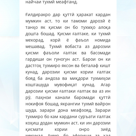
найчаи тухмӣ меафтанд.
Ғилдиракро дар қуттӣ ҳаракат кардан
мумкин аст, то ки тамоми дарозӣ ё
танҳо як қисми он бо тухмҳо алоқа
дошта бошад. Қисми ғалтаке, ки тухмӣ
мекорад, корӣ ё фаъол номида
мешавад. Тухмӣ вобаста аз дарозии
қисми фаъоли ғалтак ва басомади
гардиши он гуногун аст. Барои он ки
дастгоҳ тухмиро яксон ва беталаф кишт
кунад, дарозии қисми кории ғалтак
бояд ба андоза ва миқдори тухмиҳои
кошташуда мувофиқат кунад. Агар
дарозии қисми ғалтаки ғалтак ва аз ин
рӯ, паҳнои канали баромади қуттӣ
нокифоя бошад, якрангии тухмӣ вайрон
шуда, зарари дона меафзояд. Зарари
тухмиро бо кам кардани суръати ғалтак
коҳиш додан мумкин аст, ки ин дарозии
қисмати кории онро зиёд
мекунад. Аммо, бо афзоиши аз ҳад