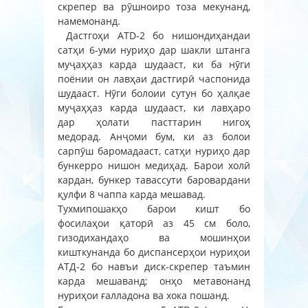
скрепер ва рӯшноиро тоза мекунанд,
намемонанд.
Дастгоҳи ATD-2 бо нишондиҳандаи
сатҳи 6-уми нуриҳо дар шакли штанга
муҷаҳҳаз карда шудааст, ки ба нӯги
поёнии он лавҳаи дастгирӣ часпонида
шудааст. Нӯги болоии сутун бо ҳалқае
муҷаҳҳаз карда шудааст, ки лавҳаро
дар ҳолати пасттарин нигоҳ
медорад. Анҷоми бум, ки аз болои
сарпӯш баромадааст, сатҳи нуриҳо дар
бункерро нишон медиҳад. Барои холӣ
кардан, бункер тавассути баровардани
қулфи 8 чаппа карда мешавад.
Тухмипошакҳо барои кишт бо
фосилаҳои қаторӣ аз 45 см боло,
гизодихандаҳо ва мошинҳои
кишткунанда бо диспансерҳои нуриҳои
АТД-2 бо навъи диск-скрепер таъмин
карда мешаванд; онҳо метавонанд
нуриҳои ғалладона ва хока пошанд.