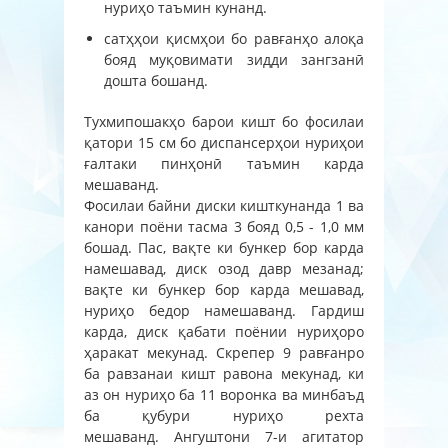
нуриҳо таъмин кунанд.
сатҳҳои қисмҳои бо равғанҳо алоқа
бояд муқовимати зидди зангзанӣ
дошта бошанд.
Тухмипошакҳо барои кишт бо фосилаи
қатори 15 см бо диспансерҳои нуриҳои
ғалтаки пинҳонӣ таъмин карда
мешаванд.
Фосилаи байни диски кишткунанда 1 ва
канори поёни тасма 3 бояд 0,5 - 1,0 мм
бошад. Пас, вақте ки бункер бор карда
намешавад, диск озод давр мезанад;
вақте ки бункер бор карда мешавад,
нуриҳо бедор намешаванд. Гардиш
карда, диск қабати поёнии нуриҳоро
ҳаракат мекунад. Скрепер 9 равғанро
ба равзанаи кишт равона мекунад, ки
аз он нуриҳо ба 11 воронка ва минбаъд
ба қубури нуриҳо рехта
мешаванд. Ангуштони 7-и агитатор