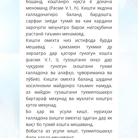
бошанд, коштанро нуқта ё донача
меноманд (Расми V.1, h). Кишти якдона
ғалладонагиро баланд бардошта,
сарфаи зиёди тухмӣ ва кам кардани
хароҷоти меҳнатро барои нигоҳубини
растанӣ таъмин менамояд.
Кишти омехта низ истифода бурда
мешавад - ҳамзамон тухмии ду
зироатро дар қатори гуногун кошта
(расми V.1, i), гузоштани онҳо дар
чуқурии гуногун (коштани тухми
ғалладона ва алафҳо, ҷуворимакка ва
лӯбиё). Кишти омехта баланд шудани
хосилнокии майдонро таъмин намуда,
аз майдон гузаштани тухмипошакро
бартараф мекунад ва мухлати киштро
кутох мекунад.
Бо ҳар як усули кишт, нуриҳои
ғалладона (кишти омехта) одатан дар як
вақт бо тухмӣ кошта мешаванд.
Вобаста аз усули кишт, тухмипошакҳо
фарқ карда мешаванд: