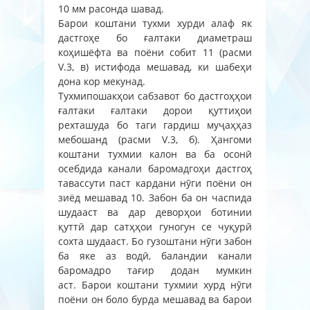
10 мм расонда шавад.
Барои коштани тухми хурди алаф як
дастгоҳе бо ғалтаки диаметраш
коҳишёфта ва поёни собит 11 (расми
V.3, в) истифода мешавад, ки шабеҳи
дона кор мекунад.
Тухмипошакҳои сабзавот бо дастгоҳҳои
ғалтаки ғалтаки дорои қуттиҳои
рехташуда бо таги гардиш муҷаҳҳаз
мебошанд (расми V.3, б). Ҳангоми
коштани тухмии калон ва ба осонӣ
осебдида канали баромадгоҳи дастгоҳ
тавассути паст кардани нӯги поёни он
зиёд мешавад 10. Забон ба он часпида
шудааст ва дар деворҳои ботинии
қуттӣ дар сатҳҳои гуногун се чуқурӣ
сохта шудааст. Бо гузоштани нӯги забон
ба яке аз водӣ, баландии канали
баромадро тағир додан мумкин
аст. Барои коштани тухмии хурд нӯги
поёни он боло бурда мешавад ва барои