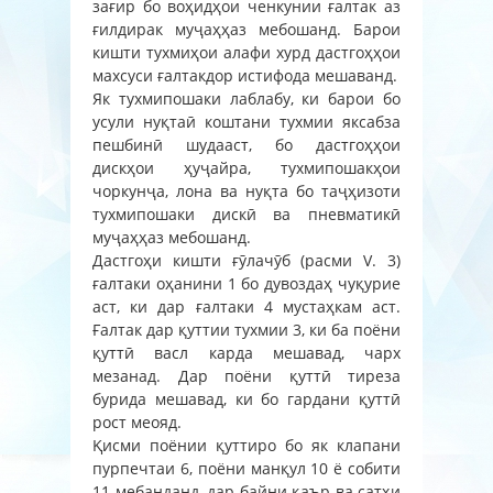
зағир бо воҳидҳои ченкунии ғалтак аз
ғилдирак муҷаҳҳаз мебошанд. Барои
кишти тухмиҳои алафи хурд дастгоҳҳои
махсуси ғалтакдор истифода мешаванд.
Як тухмипошаки лаблабу, ки барои бо
усули нуқтаӣ коштани тухмии яксабза
пешбинӣ шудааст, бо дастгоҳҳои
дискҳои ҳуҷайра, тухмипошакҳои
чоркунҷа, лона ва нуқта бо таҷҳизоти
тухмипошаки дискӣ ва пневматикӣ
муҷаҳҳаз мебошанд.
Дастгоҳи кишти ғӯлачӯб (расми V. 3)
ғалтаки оҳанини 1 бо дувоздаҳ чуқурие
аст, ки дар ғалтаки 4 мустаҳкам аст.
Ғалтак дар қуттии тухмии 3, ки ба поёни
қуттӣ васл карда мешавад, чарх
мезанад. Дар поёни қуттӣ тиреза
бурида мешавад, ки бо гардани қуттӣ
рост меояд.
Қисми поёнии қуттиро бо як клапани
пурпечтаи 6, поёни манқул 10 ё собити
11 мебанданд, дар байни қаър ва сатҳи