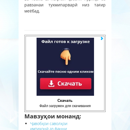
равзанаи тухмипарварӣ низ тағир
меёбад.
Скачать
Файл загружен для скачивания
Мавзуҳои монанд:
Ҷавобҳои саволҳои
имтиҳонӣ аз фанни