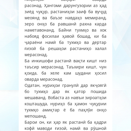
расонад. Ҳангоми дарунгузории аз ҳад
зиёд чуқур, растаниҳои заиф ба вуҷуд
меоянд ва баъзе навдаҳо мемиранд,
зеро онҳо ба равшанӣ рахна карда
наметавонанд. Байни тухмҳо ва хок
набояд фосилаи ҳавоӣ бошад, ки ба
ҷараёни намӣ ба тухмҳо ва дертар
ғизоӣ ба решаҳои растаниҳо халал
мерасонад.
Ба инкишофи растанӣ вақти кишт низ
таъсир мерасонад. Таъхири кишт, чун
қоида, ба хеле кам шудани ҳосил
оварда мерасонад.
Одатан, нуриҳои гранулӣ дар якҷоягӣ
бо тухмҳо дар як қатор пошида
мешаванд. Вобаста аз навъи зироатҳои
кошташуда, нуриҳо ба ҳамон чуқурии
тухмҳо амиқтар ё ба паҳлӯи онҳо
мепошанд.
Барои он, ки ҳар як растанӣ ба қадри
кофӣ маводи ғизоӣ, намӣ ва рӯшноӣ