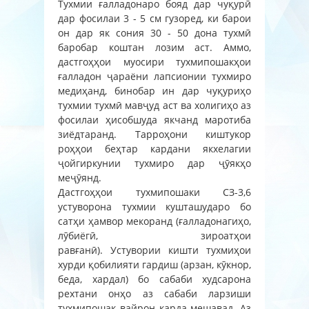
Тухмии ғалладонаро бояд дар чуқурӣ
дар фосилаи 3 - 5 см гузоред, ки барои
он дар як сония 30 - 50 дона тухмӣ
баробар коштан лозим аст. Аммо,
дастгоҳҳои муосири тухмипошакҳои
ғалладон ҷараёни лапсионии тухмиро
медиҳанд, бинобар ин дар чуқуриҳо
тухмии тухмӣ мавҷуд аст ва холигиҳо аз
фосилаи ҳисобшуда якчанд маротиба
зиёдтаранд. Тарроҳони киштукор
роҳҳои беҳтар кардани якхелагии
ҷойгиркунии тухмиро дар ҷӯякҳо
меҷӯянд.
Дастгоҳҳои тухмипошаки СЗ-3,6
устуворона тухмии кушташударо бо
сатҳи ҳамвор мекоранд (ғалладонагиҳо,
лӯбиёгӣ, зироатҳои
равғанӣ). Устувории кишти тухмиҳои
хурди қобилияти гардиш (арзан, кӯкнор,
беда, хардал) бо сабаби худсарона
рехтани онҳо аз сабаби ларзиши
тухмипошак вайрон карда мешавад. Аз