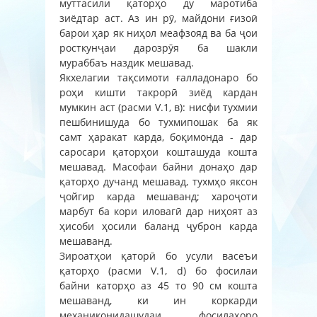
муттасили қаторҳо ду маротиба
зиёдтар аст. Аз ин рӯ, майдони ғизоӣ
барои ҳар як ниҳол меафзояд ва ба ҷои
росткунҷаи дарозрӯя ба шакли
мураббаъ наздик мешавад.
Якхелагии тақсимоти ғалладонаро бо
роҳи кишти такрорӣ зиёд кардан
мумкин аст (расми V.1, в): нисфи тухмии
пешбинишуда бо тухмипошак ба як
самт ҳаракат карда, боқимонда - дар
саросари қаторҳои кошташуда кошта
мешавад. Масофаи байни донаҳо дар
қаторҳо дучанд мешавад, тухмҳо яксон
ҷойгир карда мешаванд; хароҷоти
марбут ба кори иловагӣ дар ниҳоят аз
ҳисоби ҳосили баланд ҷуброн карда
мешаванд.
Зироатҳои қаторӣ бо усули васеъи
қаторҳо (расми V.1, d) бо фосилаи
байни каторҳо аз 45 то 90 см кошта
мешаванд, ки ин коркарди
механиконидашудаи фосилаҳоро