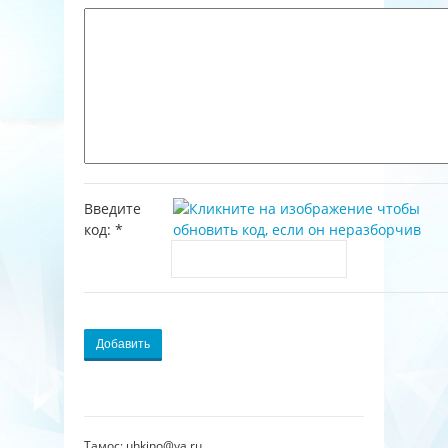
Введите
код:
*
Добавить
Тамос: uhkino@ya.ru