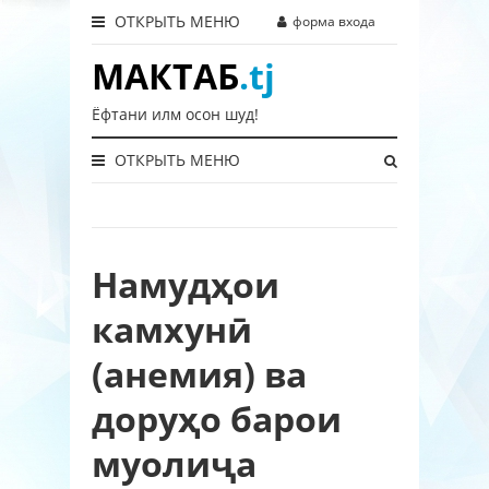
ОТКРЫТЬ МЕНЮ
форма входа
МАКТАБ
.tj
Ёфтани илм осон шуд!
ОТКРЫТЬ МЕНЮ
Намудҳои
камхунӣ
(анемия) ва
доруҳо барои
муолиҷа