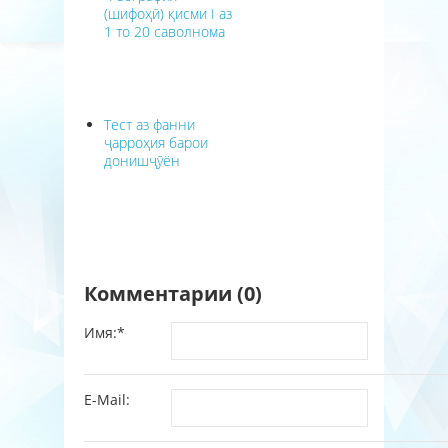
(шифоҳӣ) қисми I аз
1 то 20 саволнома
Тест аз фанни
ҷарроҳия барои
донишҷӯён
Комментарии (0)
Имя:
*
E-Mail: