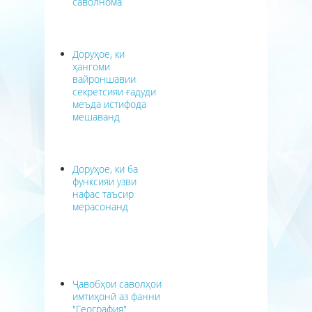
саволнома
Доруҳое, ки
ҳангоми
вайроншавии
секретсияи ғадуди
меъда истифода
мешаванд
Доруҳое, ки ба
функсияи узви
нафас таъсир
мерасонанд
Ҷавобҳои саволҳои
имтиҳонӣ аз фанни
"География"