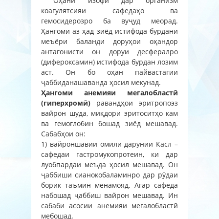
Оҳани изофӣ дар организм
коагулятсияи сафедаҳо ва
гемосидерозро ба вуҷуд меорад.
Ҳангоми аз ҳад зиёд истифода бурдани
меъёри баланди доруҳои оҳандор
антагонисти он доруи десфералро
(дифероксамин) истифода бурдан лозим
аст. Он бо оҳан пайвастагии
ҷаббиданашаванда ҳосил мекунад.
Ҳангоми анемияи мегалобластӣ
(гиперхромӣ)
равандҳои эритропоэз
вайрон шуда, миқдори эритоситҳо кам
ва гемоглобин бошад зиёд мешавад.
Сабабҳои он:
1) вайроншавии омили дарунии Касл –
сафедаи гастромукопротеин, ки дар
луобпардаи меъда ҳосил мешавад. Он
ҷаббиши сианокобаламинро дар рӯдаи
борик таъмин менамояд. Агар сафеда
набошад ҷаббиш вайрон мешавад. Ин
сабаби асосии анемияи мегалобластӣ
мебошад.