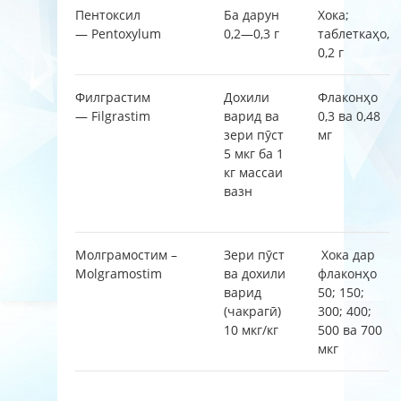
Пентоксил
Ба дарун
Хока;
— Pentoxylum
0,2—0,3 г
таблеткаҳо,
0,2 г
Филграстим
Дохили
Флаконҳо
— Filgrastim
варид ва
0,3 ва 0,48
зери пӯст
мг
5 мкг ба 1
кг массаи
вазн
Молграмостим –
Зери пӯст
Хока дар
Molgramostim
ва дохили
флаконҳо
варид
50; 150;
(чакрагӣ)
300; 400;
10 мкг/кг
500 ва 700
мкг