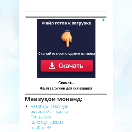
Скачать
Файл загружен для скачивания
Мавзуҳои монанд:
Ҷавобҳои саволҳои
имтиҳонӣ аз фанни
География
(шифоҳӣ) қисми II
аз 20 то 35