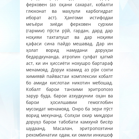
ферковен (аз оҳани сахарат, кобалти
глюконат ва маҳлули карбогидрат
иборат аст). Ҳангоми истифодаи
меъёри зиёди ферковен сурхии
(гармии) пӯсти рӯй, гардан, дард дар
ноҳияи тахтапушт ва дар ноҳияи
қафаси сина пайдо мешавад. Дар ин
ҳолат ворид намудани доруҳои
бедардкунанда, атропин сулфат ҳатмӣ
аст, ки ин ҳиссиёти нохушро бартараф
менамояд. Доруи коамид аз рӯи сохти
химиявӣ пайвастаи комплексии кобалт
бо амиди кислотаи никотин мебошад.
Кобалт барои танзими эритропоэз
зарур буда, барои азхудкунии оҳан ва
барои ҳосилшавии гемоглобин
мусоидат менамояд. Онро ба зери пӯст
ворид мекунанд. Солҳои охир миқдори
доруҳо барои табобати камхунӣ бисёр
шудаанд. Масалан, эритропоэтини
рекомбинатии одам, ки омили инкишоф