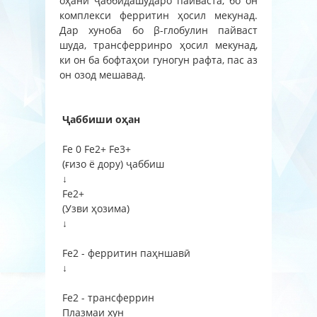
оҳани ҷаббидашударо пайваста, бо он
комплекси ферритин ҳосил мекунад.
Дар хуноба бо β-глобулин пайваст
шуда, трансферринро ҳосил мекунад,
ки он ба бофтаҳои гуногун рафта, пас аз
он озод мешавад.
Ҷаббиши оҳан
Fe 0 Fe2+ Fe3+
(ғизо ё дору) ҷаббиш
↓
Fe2+
(Узви ҳозима)
↓
Fe2 - ферритин паҳншавӣ
↓
Fe2 - трансферрин
Плазмаи хун