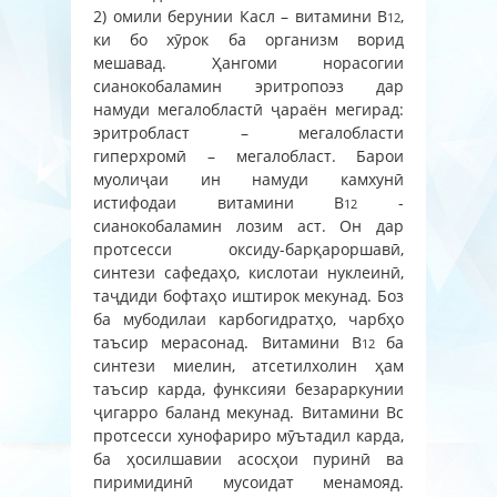
2) омили берунии Касл – витамини В
,
12
ки бо хӯрок ба организм ворид
мешавад. Ҳангоми норасогии
сианокобаламин эритропоэз дар
намуди мегалобластӣ ҷараён мегирад:
эритробласт – мегалобласти
гиперхромӣ – мегалобласт.
Барои
муолиҷаи ин намуди камхунӣ
истифодаи витамини В
-
12
сианокобаламин лозим аст. Он дар
протсесси оксиду-барқароршавӣ,
синтези сафедаҳо, кислотаи нуклеинӣ,
таҷдиди бофтаҳо иштирок мекунад. Боз
ба мубодилаи карбогидратҳо, чарбҳо
таъсир мерасонад. Витамини В
ба
12
синтези миелин, атсетилхолин ҳам
таъсир карда, функсияи безараркунии
ҷигарро баланд мекунад. Витамини Вс
протсесси хунофариро мӯътадил карда,
ба ҳосилшавии асосҳои пуринӣ ва
пиримидинӣ мусоидат менамояд.