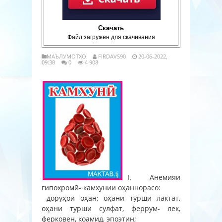
Скачать
Файл загружен для скачивания
МАЪЛУМОТХО
FIRDAVS90
20-06-2022,
09:38
0
4 908
I. Анемияи
гипохромӣ- камхунии оҳаннорасо:
доруҳои оҳан: оҳани турши лактат,
оҳани турши сулфат, феррум- лек,
ферковен, коамид, эпоэтин;