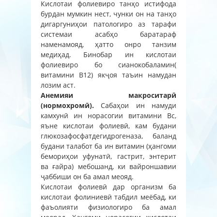
Кислотаи фолиевиро танҳо истифода
бурдан мумкин нест, чунки он на танҳо
дигаргуниҳои патологиро аз тарафи
системаи асабҳо баратараф
наменамояд, ҳатто онро танзим
медиҳад. Бинобар ин кислотаи
фолиевиро бо сианокобаламин(
витамини В12) якҷоя таъин намудан
лозим аст.
Анемияи макроситарӣ
(нормохромӣ).
Сабаҳои ин намуди
камхунӣ ин норасогии витамини Вс,
яъне кислотаи фолиевӣ, кам будани
глюкозафосфатдегидрогеназа, баланд
будани талабот ба ин витамин (ҳангоми
бемориҳои уфунатӣ, гастрит, энтерит
ва ғайра) мебошанд, ки вайроншавии
ҷаббиши он ба амал меояд.
Кислотаи фолиевӣ дар организм ба
кислотаи фолиниевӣ табдил меёбад, ки
фаъолияти физиологиро ба амал