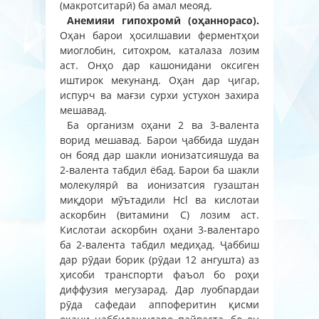
(макротситарӣ) ба амал меояд.
Анемияи гипохромӣ (оҳаннорасо).
Оҳан барои ҳосилшавии ферментҳои
миоглобин, ситохром, каталаза лозим
аст. Онҳо дар кашонидани оксиген
иштирок мекунанд. Оҳан дар ҷигар,
испурч ва мағзи сурхи устухон захира
мешавад.
Ба организм оҳани 2 ва 3-валента
ворид мешавад. Барои ҷаббида шудан
он бояд дар шакли ионизатсияшуда ва
2-валента табдил ёбад. Барои ба шакли
молекулярӣ ва ионизатсия гузаштан
миқдори мӯътадили Нсl ва кислотаи
аскорбин (витамини С) лозим аст.
Кислотаи аскорбин оҳани 3-валентаро
ба 2-валента табдил медиҳад. Ҷаббиш
дар рӯдаи борик (рӯдаи 12 ангушта) аз
ҳисоби транспорти фаъол бо роҳи
диффузия мегузарад. Дар луобпардаи
рӯда сафедаи аппоферитин қисми