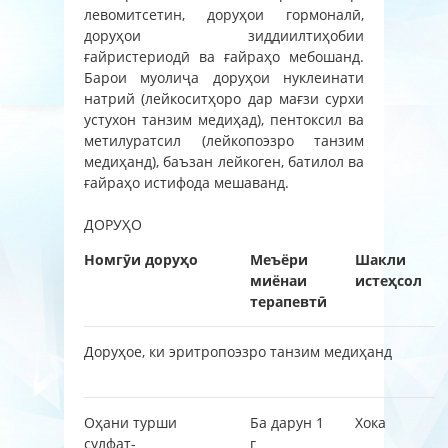
левомитсетин, доруҳои гормоналӣ,
доруҳои зиддиилтиҳобии
ғайристериодӣ ва ғайраҳо мебошанд.
Барои муолиҷа доруҳои нуклеинати
натрий (лейкоситҳоро дар мағзи сурхи
устухон танзим медиҳад), пентоксил ва
метилуратсил (лейкопоэзро танзим
медиҳанд), баъзан лейкоген, батилол ва
ғайраҳо истифода мешаванд.
ДОРУҲО
H
омгӯи доруҳо
Меъёри
Шакли
миёнаи
истеҳсол
терапевтӣ
Доруҳое, ки эритропоэзро танзим медиҳанд
Оҳани турши
Ба дарун 1
Хока
сулфат-
г