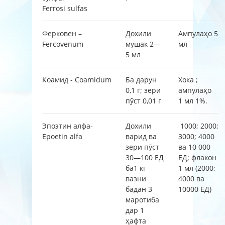
Ferrosi sulfas
Ферковен –
Дохили
Ампулаҳо 5
Fercovenum
мушак 2—
мл
5 мл
Коамид - Coamidum
Ба дарун
Хока ;
0,1 г; зери
ампулаҳо
пӯст 0,01 г
1 мл 1%.
Эпоэтин алфа-
Дохили
1000; 2000;
Epoetin alfa
варид ва
3000; 4000
зери пӯст
ва 10 000
30—100 ЕД
ЕД; флакон
ба1 кг
1 мл (2000;
вазни
4000 ва
бадан 3
10000 ЕД)
маротиба
дар 1
ҳафта