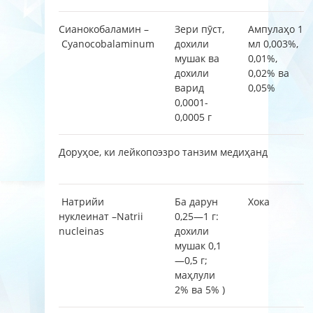
Сианокобаламин –
Зери пӯст,
Ампулаҳо 1
Cyanocobalaminum
дохили
мл 0,003%,
мушак ва
0,01%,
дохили
0,02% ва
варид
0,05%
0,0001-
0,0005 г
Доруҳое, ки лейкопоэзро танзим медиҳанд
Натрийи
Ба дарун
Хока
нуклеинат –Natrii
0,25—1 г:
nucleinas
дохили
мушак 0,1
—0,5 г;
маҳлули
2% ва 5% )