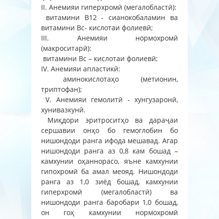
II. Анемияи гиперхромӣ (мегалобластӣ):
витамини В12 - сианокобаламин ва
витамини Вс- кислотаи фолиевӣ;
III. Анемияи нормохромӣ
(макроситарӣ):
витамини Вс – кислотаи фолиевӣ;
IV. Анемияи апластикӣ:
аминокислотаҳо (метионин,
триптофан);
V. Анемияи гемолитӣ - хунгузаронӣ,
хунивазкунӣ.
Миқдори эритроситҳо ва дараҷаи
сершавии онҳо бо гемоглобин бо
нишондоди ранга ифода мешавад. Агар
нишондоди ранга аз 0,8 кам бошад –
камхунии оҳаннорасо, яъне камхунии
гипохромӣ ба амал меояд. Нишондоди
ранга аз 1,0 зиёд бошад, камхунии
гиперхромӣ (мегалобластӣ) ва
нишондоди ранга баробари 1,0 бошад,
он гоҳ камхунии нормохромӣ