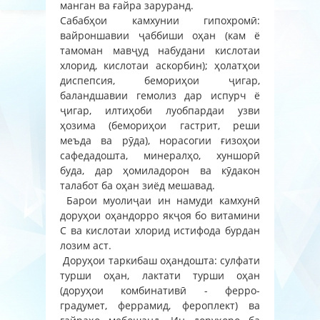
манган ва ғайра заруранд.
Сабабҳои камхунии гипохромӣ:
вайроншавии ҷаббиши оҳан (кам ё
тамоман мавҷуд набудани кислотаи
хлорид, кислотаи аскорбин); ҳолатҳои
диспепсия, бемориҳои ҷигар,
баландшавии гемолиз дар испурч ё
ҷигар, илтиҳоби луобпардаи узви
ҳозима (бемориҳои гастрит, реши
меъда ва рӯда), норасогии ғизоҳои
сафедадошта, минералҳо, хуншорӣ
буда, дар ҳомиладорон ва кӯдакон
талабот ба оҳан зиёд мешавад.
Барои муолиҷаи ин намуди камхунӣ
доруҳои оҳандорро якҷоя бо витамини
С ва кислотаи хлорид истифода бурдан
лозим аст.
Доруҳои таркибаш оҳандошта: сулфати
турши оҳан, лактати турши оҳан
(доруҳои комбинативӣ - ферро-
градумет, феррамид, фероплект) ва