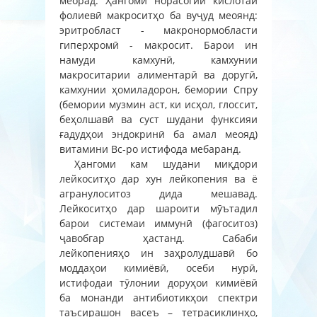
меорад. Ҳангоми норасогии кислотаи
фолиевӣ макроситҳо ба вуҷуд меоянд:
эритробласт - макронормобласти
гиперхромӣ - макросит. Барои ин
намуди камхунӣ, камхунии
макроситарии алиментарӣ ва доругӣ,
камхунии ҳомиладорон, бемории Спру
(бемории музмин аст, ки исҳол, глоссит,
беҳолшавӣ ва суст шудани функсияи
ғадудҳои эндокринӣ ба амал меояд)
витамини Вс-ро истифода мебаранд.
Ҳангоми кам шудани миқдори
лейкоситҳо дар хун лейкопения ва ё
агранулоситоз дида мешавад.
Лейкоситҳо дар шароити мӯътадил
барои системаи иммунӣ (фагоситоз)
ҷавобгар ҳастанд. Сабаби
лейкопенияҳо ин заҳролудшавӣ бо
моддаҳои кимиёвӣ, осеби нурӣ,
истифодаи тӯлонии доруҳои кимиёвӣ
ба монанди антибиотикҳои спектри
таъсирашон васеъ – тетрасиклинҳо,