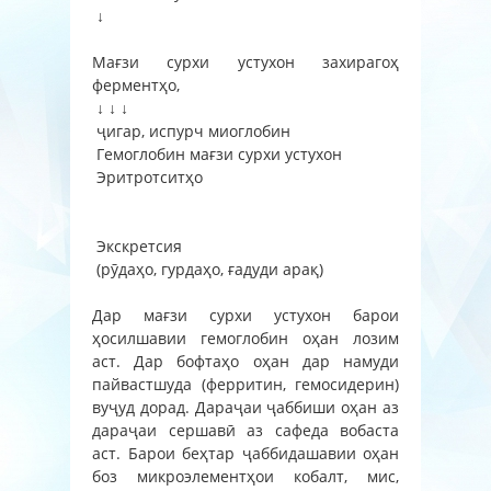
↓
Мағзи сурхи устухон захирагоҳ
ферментҳо,
↓ ↓ ↓
ҷигар, испурч миоглобин
Гемоглобин мағзи сурхи устухон
Эритротситҳо
Экскретсия
(рӯдаҳо, гурдаҳо, ғадуди арақ)
Дар мағзи сурхи устухон барои
ҳосилшавии гемоглобин оҳан лозим
аст. Дар бофтаҳо оҳан дар намуди
пайвастшуда (ферритин, гемосидерин)
вуҷуд дорад. Дараҷаи ҷаббиши оҳан аз
дараҷаи сершавӣ аз сафеда вобаста
аст. Барои беҳтар ҷаббидашавии оҳан
боз микроэлементҳои кобалт, мис,