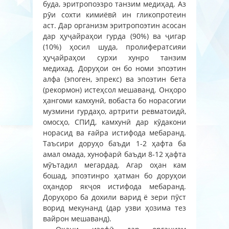
буда, эритропоэзро танзим медиҳад. Аз
рӯи сохти кимиёвӣ ин гликопротеин
аст. Дар организм эритропоэтин асосан
дар ҳуҷайраҳои гурда (90%) ва ҷигар
(10%) ҳосил шуда, пролифератсияи
ҳуҷайраҳои сурхи хунро танзим
медихад. Доруҳои он бо номи эпоэтин
алфа (эпоген, эпрекс) ва эпоэтин бета
(рекормон) истеҳсол мешаванд. Онҳоро
ҳангоми камхунӣ, вобаста бо норасогии
музмини гурдаҳо, артрити ревматоидӣ,
омосҳо, СПИД, камхунӣ дар кӯдакони
норасид ва ғайра истифода мебаранд.
Таъсири доруҳо баъди 1-2 ҳафта ба
амал омада, хунофарӣ баъди 8-12 ҳафта
мӯътадил мегардад. Агар оҳан кам
бошад, эпоэтинро ҳатман бо доруҳои
оҳандор якҷоя истифода мебаранд.
Доруҳоро ба дохили варид ё зери пӯст
ворид мекунанд (дар узви ҳозима тез
вайрон мешаванд).